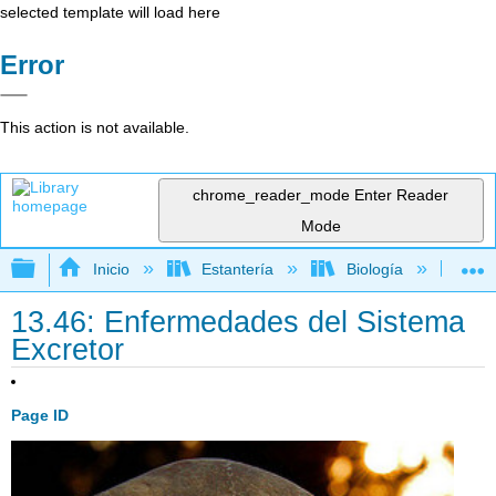
selected template will load here
Error
This action is not available.
chrome_reader_mode
Enter Reader
Mode
Expandir/contraer jerarquía global
Inicio
Estantería
Biología
Bio
13.46: Enfermedades del Sistema
Excretor
Page ID