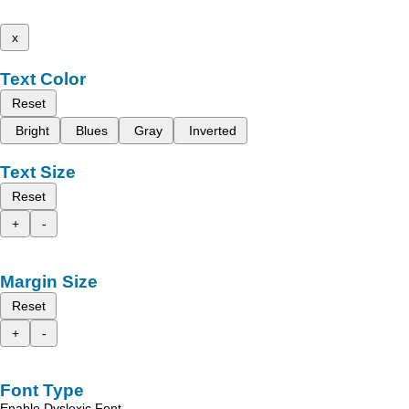
x
Text Color
Reset
Bright
Blues
Gray
Inverted
Text Size
Reset
+
-
Margin Size
Reset
+
-
Font Type
Enable Dyslexic Font