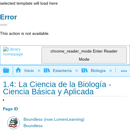
selected template will load here
Error
This action is not available.
chrome_reader_mode
Enter Reader
Mode
Expandir/contraer jerarquía global
Inicio
Estantería
Biología
Bio
1.4: La Ciencia de la Biología -
Ciencia Básica y Aplicada
Page ID
Boundless (now LumenLearning)
Boundless