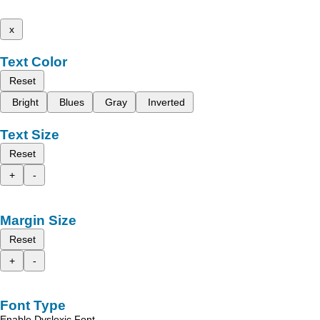
x
Text Color
Reset
Bright
Blues
Gray
Inverted
Text Size
Reset
+
-
Margin Size
Reset
+
-
Font Type
Enable Dyslexic Font