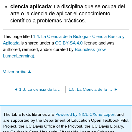
ciencia aplicada
: La disciplina que se ocupa del
arte o la ciencia de aplicar el conocimiento
científico a problemas prácticos.
This page titled
1.4: La Ciencia de la Biología - Ciencia Básica y
Aplicada
is shared under a
CC BY-SA 4.0
license and was
authored, remixed, and/or curated by
Boundless (now
LumenLearning)
.
Volver arriba
1.3: La ciencia de la biología - El método científico
1.5: La Ciencia de la Biología - Obra Científica Editorial
The LibreTexts libraries are
Powered by NICE CXone Expert
and
are supported by the Department of Education Open Textbook Pilot
Project, the UC Davis Office of the Provost, the UC Davis Library,
the California State University Affordable Learning Solutions