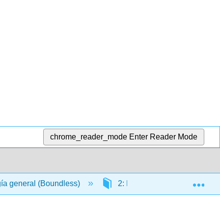
chrome_reader_mode
Enter Reader Mode
Exp
gía general (Boundless)
2: La base química de la vid