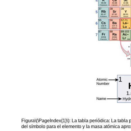
Figura
\(\PageIndex{1}\)
: La tabla periódica: La tab
del símbolo para el elemento y la masa atómica apr