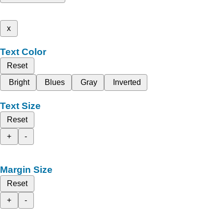
x
Text Color
Reset
Bright
Blues
Gray
Inverted
Text Size
Reset
+
-
Margin Size
Reset
+
-