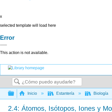
x
selected template will load here
Error
This action is not available.
Buscar
Expandir/contraer jerarquía global
Inicio
Estantería
Biología
2.4: Átomos, Isótopos, Iones y Mo