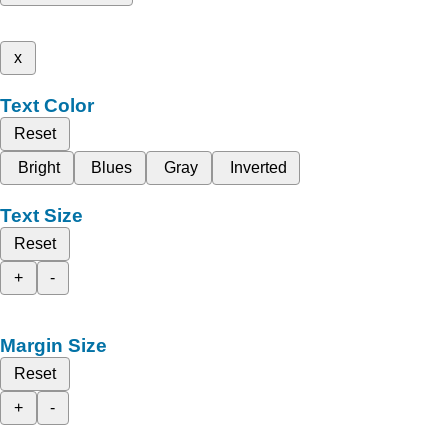
x
Text Color
Reset
Bright
Blues
Gray
Inverted
Text Size
Reset
+
-
Margin Size
Reset
+
-