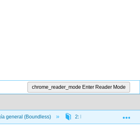
chrome_reader_mode
Enter Reader Mode
Exp
gía general (Boundless)
2: La base química de la vid