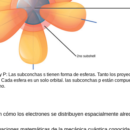
y P: Las subconchas s tienen forma de esferas. Tanto los proyect
n. Cada esfera es un solo orbital. las subconchas p están compu
no.
ón cómo los electrones se distribuyen espacialmente alr
ecuaciones matemáticas de la mecánica cuántica conocid