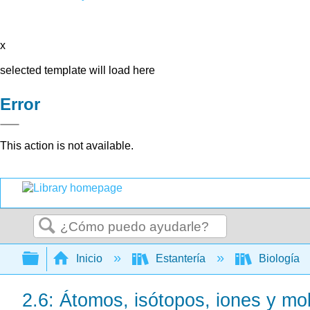
x
selected template will load here
Error
This action is not available.
Buscar
Expandir/contraer jerarquía global
Inicio
Estantería
Biología
2.6: Átomos, isótopos, iones y mol