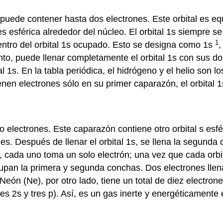
, puede contener hasta dos electrones. Este orbital es eq
 esférica alrededor del núcleo. El orbital 1s siempre se 
1
 dentro del orbital 1s ocupado. Esto se designa como 1s
,
o tanto, puede llenar completamente el orbital 1s con sus
al 1s. En la tabla periódica, el hidrógeno y el helio son l
nen electrones sólo en su primer caparazón, el orbital 1
lectrones. Este caparazón contiene otro orbital s esfér
. Después de llenar el orbital 1s, se llena la segunda c
s p, cada uno toma un solo electrón; una vez que cada orb
cupan la primera y segunda conchas. Dos electrones llenan 
 Neón (Ne), por otro lado, tiene un total de diez electron
es 2s y tres p). Así, es un gas inerte y energéticamente