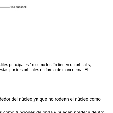
iles principales 1n como los 2n tienen un orbital s,
estas por tres orbitales en forma de mancuerna. El
ededor del núcleo ya que no rodean el núcleo como
as como funciones de onda y pueden predecir dentro