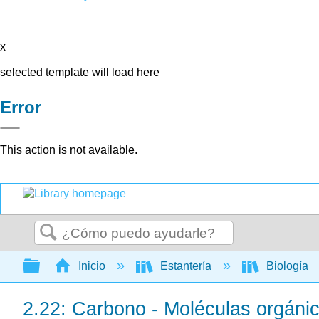
x
selected template will load here
Error
This action is not available.
Buscar
Expandir/contraer jerarquía global
Inicio
Estantería
Biología
2.22: Carbono - Moléculas orgánic