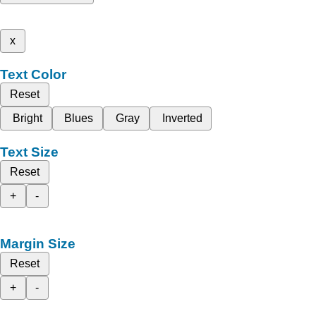
x
Text Color
Reset
Bright
Blues
Gray
Inverted
Text Size
Reset
+
-
Margin Size
Reset
+
-