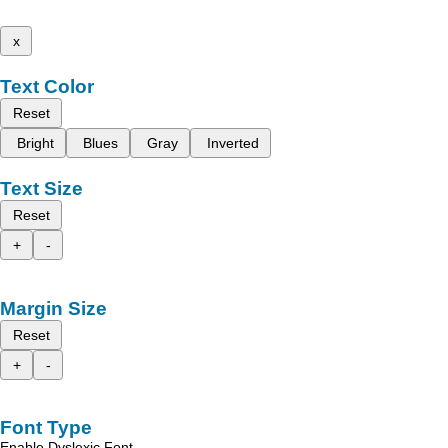
x
Text Color
Reset
Bright
Blues
Gray
Inverted
Text Size
Reset
+
-
Margin Size
Reset
+
-
Font Type
Enable Dyslexic Font