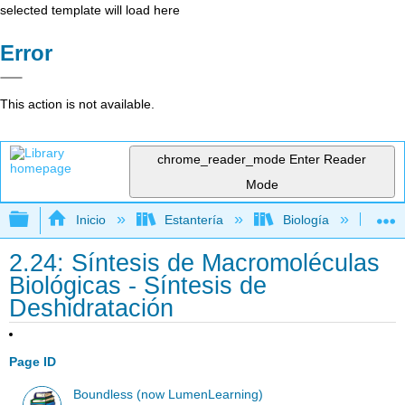
selected template will load here
Error
This action is not available.
chrome_reader_mode
Enter Reader
Mode
Expandir/contraer jerarquía global
Inicio
Estantería
Biología
Bio
2.24: Síntesis de Macromoléculas
Biológicas - Síntesis de
Deshidratación
Page ID
Boundless (now LumenLearning)