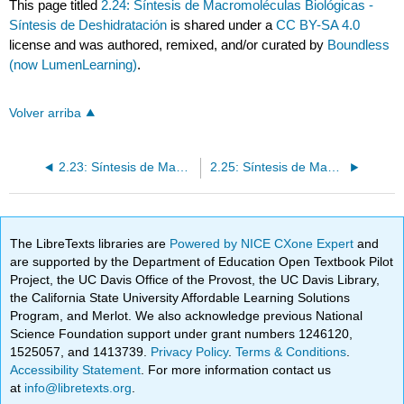
This page titled
2.24: Síntesis de Macromoléculas Biológicas -
Síntesis de Deshidratación
is shared under a
CC BY-SA 4.0
license and was authored, remixed, and/or curated by
Boundless
(now LumenLearning)
.
Volver arriba
2.23: Síntesis de Macromoléculas Biológicas - Tipos de Macromoléculas Biológicas
2.25: Síntesis de Macromoléculas Biológicas - Hidrólisis
The LibreTexts libraries are
Powered by NICE CXone Expert
and
are supported by the Department of Education Open Textbook Pilot
Project, the UC Davis Office of the Provost, the UC Davis Library,
the California State University Affordable Learning Solutions
Program, and Merlot. We also acknowledge previous National
Science Foundation support under grant numbers 1246120,
1525057, and 1413739.
Privacy Policy
.
Terms & Conditions
.
Accessibility Statement
. For more information contact us
at
info@libretexts.org
.