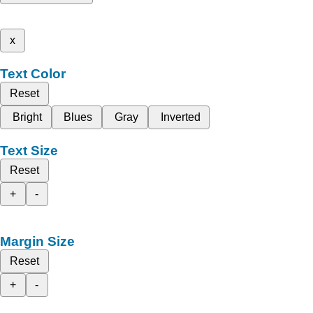
x
Text Color
Reset
Bright
Blues
Gray
Inverted
Text Size
Reset
+
-
Margin Size
Reset
+
-