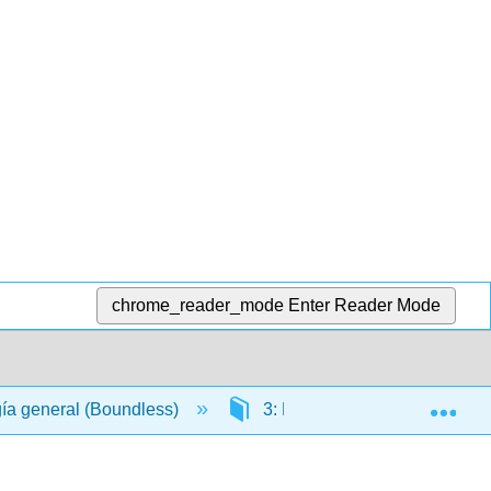
chrome_reader_mode
Enter Reader Mode
Exp
gía general (Boundless)
3: Macromoléculas Biológic