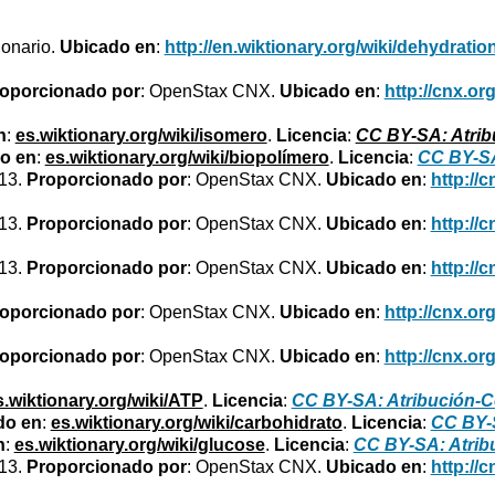
ionario.
Ubicado en
:
http://en.wiktionary.org/wiki/dehydratio
oporcionado por
: OpenStax CNX.
Ubicado en
:
http://cnx.or
n
:
es.wiktionary.org/wiki/isomero
.
Licencia
:
CC BY-SA: Atrib
o en
:
es.wiktionary.org/wiki/biopolímero
.
Licencia
:
CC BY-SA
013.
Proporcionado por
: OpenStax CNX.
Ubicado en
:
http://
013.
Proporcionado por
: OpenStax CNX.
Ubicado en
:
http://
013.
Proporcionado por
: OpenStax CNX.
Ubicado en
:
http://
oporcionado por
: OpenStax CNX.
Ubicado en
:
http://cnx.or
oporcionado por
: OpenStax CNX.
Ubicado en
:
http://cnx.or
s.wiktionary.org/wiki/ATP
.
Licencia
:
CC BY-SA: Atribución-C
do en
:
es.wiktionary.org/wiki/carbohidrato
.
Licencia
:
CC BY-S
n
:
es.wiktionary.org/wiki/glucose
.
Licencia
:
CC BY-SA: Atrib
013.
Proporcionado por
: OpenStax CNX.
Ubicado en
:
http://