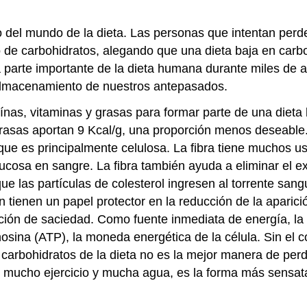
 del mundo de la dieta. Las personas que intentan perd
de carbohidratos, alegando que una dieta baja en carb
 parte importante de la dieta humana durante miles de a
e almacenamiento de nuestros antepasados.
as, vitaminas y grasas para formar parte de una dieta 
grasas aportan 9 Kcal/g, una proporción menos deseable
 que es principalmente celulosa. La fibra tiene muchos u
cosa en sangre. La fibra también ayuda a eliminar el exc
 que las partículas de colesterol ingresen al torrente san
ién tienen un papel protector en la reducción de la apar
ación de saciedad. Como fuente inmediata de energía, l
enosina (ATP), la moneda energética de la célula. Sin el 
s carbohidratos de la dieta no es la mejor manera de per
on mucho ejercicio y mucha agua, es la forma más sensat