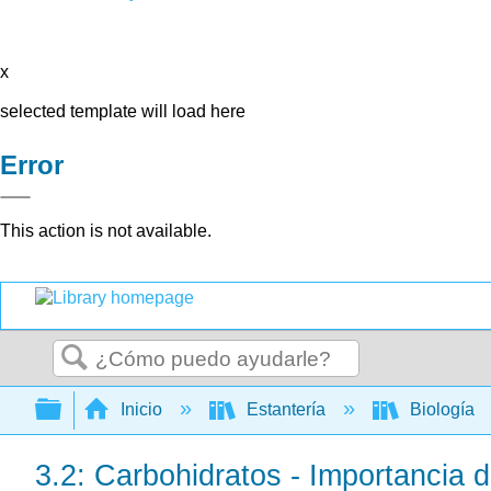
x
selected template will load here
Error
This action is not available.
Buscar
Expandir/contraer jerarquía global
Inicio
Estantería
Biología
3.2: Carbohidratos - Importancia d