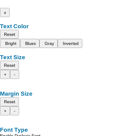
x
Text Color
Reset
Bright
Blues
Gray
Inverted
Text Size
Reset
+
-
Margin Size
Reset
+
-
Font Type
Enable Dyslexic Font