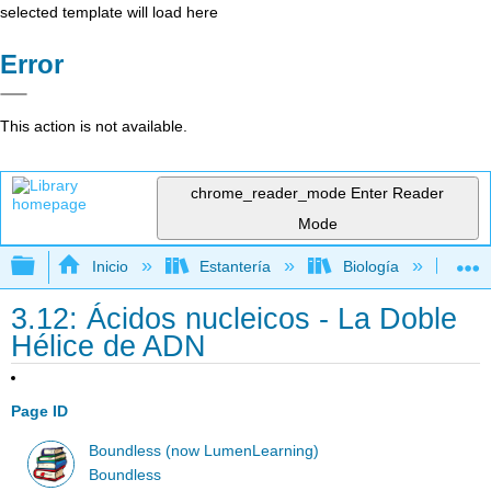
selected template will load here
Error
This action is not available.
chrome_reader_mode
Enter Reader
Mode
Expandir/contraer jerarquía global
Inicio
Estantería
Biología
Bio
3.12: Ácidos nucleicos - La Doble
Hélice de ADN
Page ID
Boundless (now LumenLearning)
Boundless