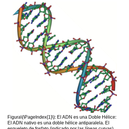
Figura
\(\PageIndex{1}\)
: El ADN es una Doble Hélice:
El ADN nativo es una doble hélice antiparalela. El
esqueleto de fosfato (indicado por las líneas curvas)