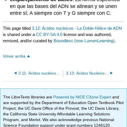
en que las bases del ADN se alinean y se unen
entre sí; A siempre con T y G siempre con C.
This page titled
3.12: Ácidos nucleicos - La Doble Hélice de ADN
is shared under a
CC BY-SA 4.0
license and was authored,
remixed, and/or curated by
Boundless (now LumenLearning)
.
Volver arriba
3.11: Ácidos nucleicos - ADN y ARN
3.13: Ácidos Nucleicos - Envasado de ADN
The LibreTexts libraries are
Powered by NICE CXone Expert
and
are supported by the Department of Education Open Textbook Pilot
Project, the UC Davis Office of the Provost, the UC Davis Library,
the California State University Affordable Learning Solutions
Program, and Merlot. We also acknowledge previous National
Science Foundation support under grant numbers 1246120,