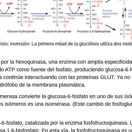
lisis: inversión: La primera mitad de la glucólisis utiliza dos mo
o por la hexoquinasa, una enzima con amplia especificida
do ATP como fuente del fosfato, produciendo glucosa-6-f
a continúe interactuando con las proteínas GLUT. Ya no p
 hidrófobo de la membrana plasmática.
omerasa convierte la glucosa-6-fosfato en uno de sus is
s isómeros es una isomerasa. (Este cambio de fosfogluco
osa-6-fosfato, catalizada por la enzima fosfofructoquina
sa-1,6-bisfosfato. En esta vía, la fosfofructoquinasa es 