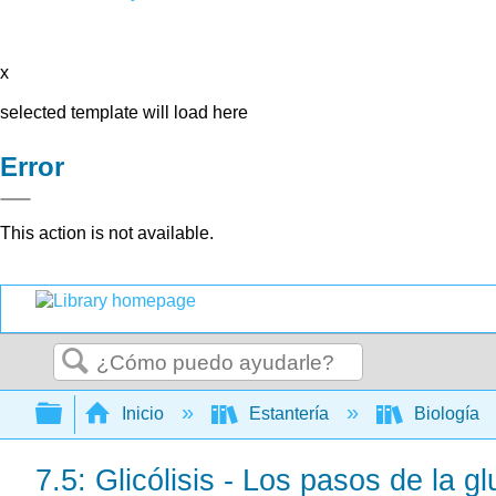
x
selected template will load here
Error
This action is not available.
Buscar
Expandir/contraer jerarquía global
Inicio
Estantería
Biología
7.5: Glicólisis - Los pasos de la g