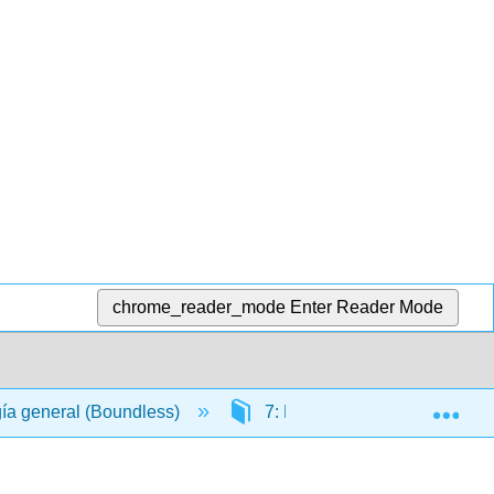
chrome_reader_mode
Enter Reader Mode
Exp
gía general (Boundless)
7: Respiración celular