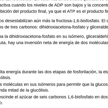
tiva cuando los niveles de ADP son bajos y la concentra
hibición del producto final, ya que el ATP es el producto f
s desestabilizan aún más la fructosa-1,6-bisfosfato. El 
os de tres carbonos: dihidroxiacetona-fosfato y glicerald
 la dihidroxiacetona-fosfato en su isómero, gliceraldehí
ruta, hay una inversión neta de energía de dos molécul
a energía durante las dos etapas de fosforilación, la e
ólisis.
las moléculas en sus isómeros para permitir que la gluc
nda mitad de la glucólisis.
 escinde el azúcar de seis carbonos 1,6-bisfosfato en do
o.