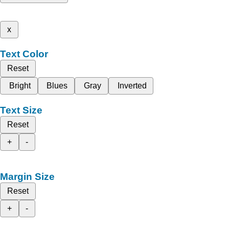
x
Text Color
Reset
Bright
Blues
Gray
Inverted
Text Size
Reset
+
-
Margin Size
Reset
+
-