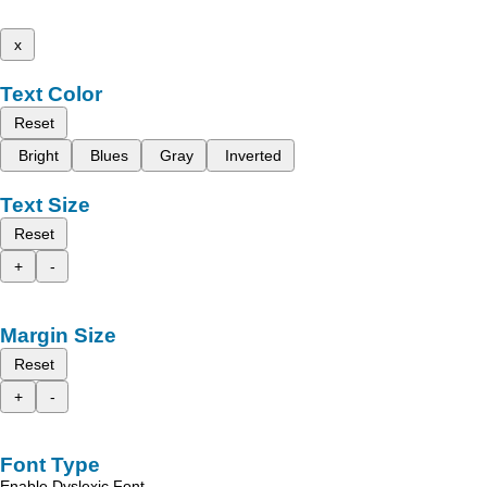
x
Text Color
Reset
Bright
Blues
Gray
Inverted
Text Size
Reset
+
-
Margin Size
Reset
+
-
Font Type
Enable Dyslexic Font