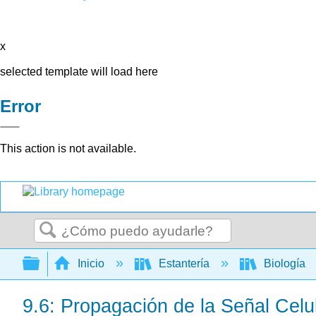
x
selected template will load here
Error
This action is not available.
Buscar
Expandir/contraer jerarquía global
Inicio
Estantería
Biología
9.6: Propagación de la Señal Celul