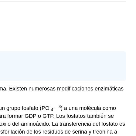
ima. Existen numerosas modificaciones enzimáticas
—3
 un grupo fosfato (PO
) a una molécula como
4
para formar GDP o GTP. Los fosfatos también se
xilo del aminoácido. La transferencia del fosfato es
forilación de los residuos de serina y treonina a