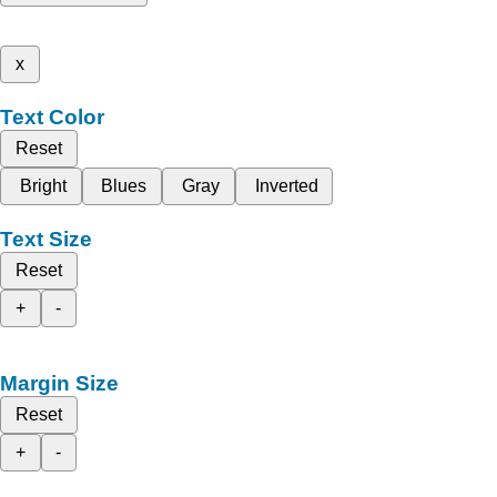
x
Text Color
Reset
Bright
Blues
Gray
Inverted
Text Size
Reset
+
-
Margin Size
Reset
+
-