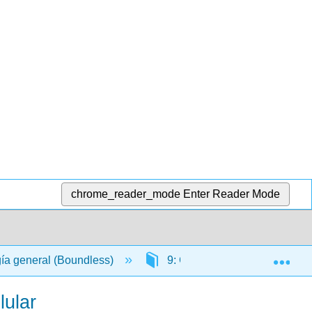
chrome_reader_mode
Enter Reader Mode
Exp
gía general (Boundless)
9: Comunicación celular
lular