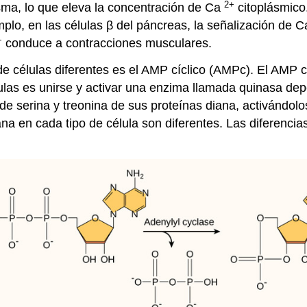
2+
asma, lo que eleva la concentración de Ca
citoplásmico
mplo, en las células β del páncreas, la señalización de 
+
conduce a contracciones musculares.
células diferentes es el AMP cíclico (AMPc). El AMP cícl
élulas es unirse y activar una enzima llamada quinasa d
 de serina y treonina de sus proteínas diana, activándol
ana en cada tipo de célula son diferentes. Las diferencia