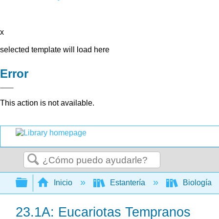
x
selected template will load here
Error
This action is not available.
Buscar
Expandir/contraer jerarquía global
Inicio
Estantería
Biología
23.1A: Eucariotas Tempranos