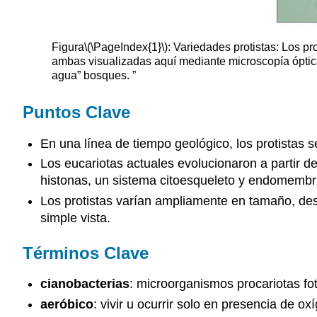
Figura
\(\PageIndex{1}\)
: Variedades protistas: Los pr
ambas visualizadas aquí mediante microscopía óptica
agua” bosques. ”
Puntos Clave
En una línea de tiempo geológico, los protistas 
Los eucariotas actuales evolucionaron a partir d
histonas, un sistema citoesqueleto y endomembran
Los protistas varían ampliamente en tamaño, des
simple vista.
Términos Clave
cianobacterias
: microorganismos procariotas fo
aeróbico
: vivir u ocurrir solo en presencia de ox