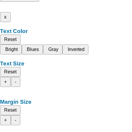
x
Text Color
Reset
Bright
Blues
Gray
Inverted
Text Size
Reset
+
-
Margin Size
Reset
+
-