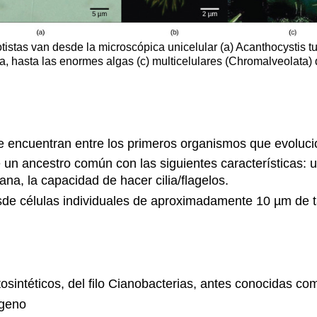
otistas van desde la microscópica unicelular (a) Acanthocystis t
, hasta las enormes algas (c) multicelulares (Chromalveolata) q
se encuentran entre los primeros organismos que evoluci
e un ancestro común con las siguientes características: 
a, la capacidad de hacer cilia/flagelos.
de células individuales de aproximadamente 10 µm de ta
tosintéticos, del filo Cianobacterias, antes conocidas c
ígeno