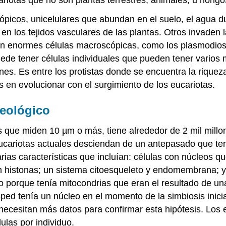
ópicos, unicelulares que abundan en el suelo, el agua d
en los tejidos vasculares de las plantas. Otros invaden l
nen enormes células macroscópicas, como los plasmodio
uede tener células individuales que pueden tener varios
ones. Es entre los protistas donde se encuentra la riqu
 en evolucionar con el surgimiento de los eucariotas.
geológico
as que miden 10 µm o más, tiene alrededor de 2 mil mill
ucariotas actuales desciendan de un antepasado que tení
ias características que incluían: células con núcleos q
istonas; un sistema citoesqueleto y endomembrana; y la
o porque tenía mitocondrias que eran el resultado de una
ed tenía un núcleo en el momento de la simbiosis inicia
 necesitan más datos para confirmar esta hipótesis. Los
ulas por individuo.