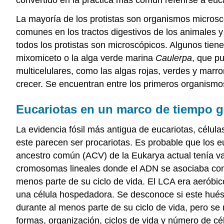
La mayoría de los protistas son organismos microsc
comunes en los tractos digestivos de los animales y 
todos los protistas son microscópicos. Algunos tie
mixomiceto o la alga verde marina
Caulerpa
, que p
multicelulares, como las algas rojas, verdes y marr
crecer. Se encuentran entre los primeros organismos
Eucariotas en un marco de tiempo 
La evidencia fósil más antigua de eucariotas, célul
este parecen ser procariotas. Es probable que los e
ancestro común (ACV) de la Eukarya actual tenía var
cromosomas lineales donde el ADN se asociaba con h
menos parte de su ciclo de vida. El LCA era aeróbic
una célula hospedadora. Se desconoce si este huésp
durante al menos parte de su ciclo de vida, pero se
formas, organización, ciclos de vida y número de cél