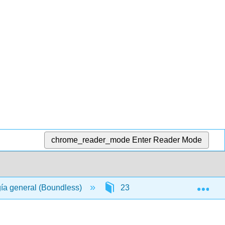
chrome_reader_mode
Enter Reader Mode
Exp
gía general (Boundless)
23: Protistas
23.1: 