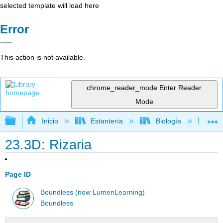
selected template will load here
Error
This action is not available.
chrome_reader_mode
Enter Reader
Mode
Expandir/contraer jerarquía global
Inicio
Estantería
Biología
Bio
23.3D: Rizaria
Page ID
Boundless (now LumenLearning)
Boundless