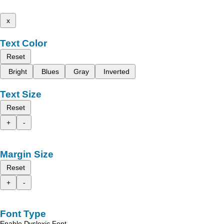
x
Text Color
Reset
Bright
Blues
Gray
Inverted
Text Size
Reset
+
-
Margin Size
Reset
+
-
Font Type
Enable Dyslexic Font