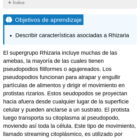
Índice
Objetivos
de
Objetivos de aprendizaje
aprendizaje
Formas
Describir características asociadas a Rhizaria
Radiolarios
Puntos
Clave
El supergrupo Rhizaria incluye muchas de las
Términos
amebas, la mayoría de las cuales tienen
Clave
pseudopodios filiformes o agujereados. Los
pseudopodios funcionan para atrapar y engullir
partículas de alimentos y dirigir el movimiento en
protistas rizarios. Estos seudopodos se proyectan
hacia afuera desde cualquier lugar de la superficie
celular y pueden anclarse a un sustrato. El protista
luego transporta su citoplasma al pseudopodo,
moviendo así toda la célula. Este tipo de movimiento,
llamado streaming citoplásmico, es utilizado por