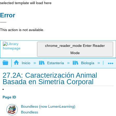
selected template will load here
Error
This action is not available.
chrome_reader_mode
Enter Reader
Mode
Expandir/contraer jerarquía global
Inicio
Estantería
Biología
Bio
27.2A: Caracterización Animal
Basada en Simetría Corporal
Page ID
Boundless (now LumenLearning)
Boundless