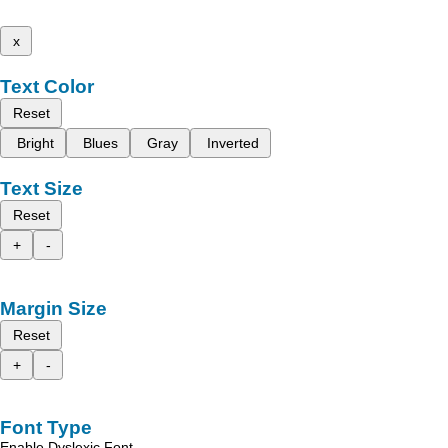
x
Text Color
Reset
Bright
Blues
Gray
Inverted
Text Size
Reset
+
-
Margin Size
Reset
+
-
Font Type
Enable Dyslexic Font