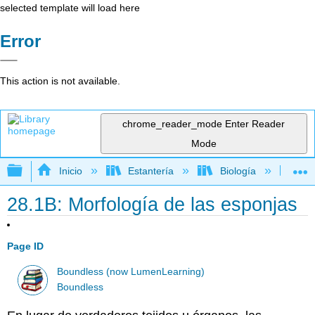
selected template will load here
Error
This action is not available.
chrome_reader_mode
Enter Reader
Mode
Expandir/contraer jerarquía global
Inicio
Estantería
Biología
Bio
28.1B: Morfología de las esponjas
Page ID
Boundless (now LumenLearning)
Boundless