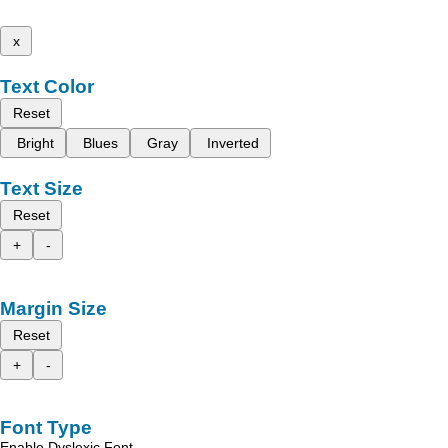
x
Text Color
Reset
Bright
Blues
Gray
Inverted
Text Size
Reset
+
-
Margin Size
Reset
+
-
Font Type
Enable Dyslexic Font