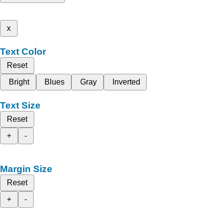
x
Text Color
Reset
Bright
Blues
Gray
Inverted
Text Size
Reset
+
-
Margin Size
Reset
+
-