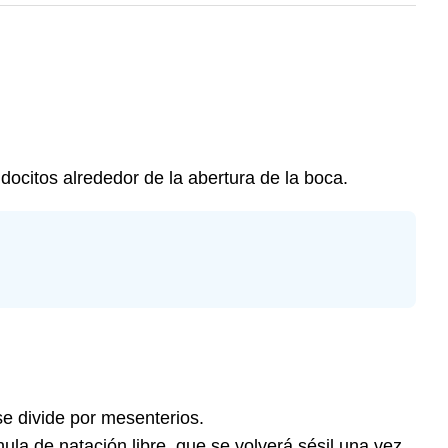
docitos alrededor de la abertura de la boca.
se divide por mesenterios.
ula de natación libre, que se volverá sésil una vez