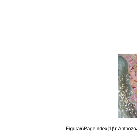
Figura
\(\PageIndex{1}\)
: Anthozo