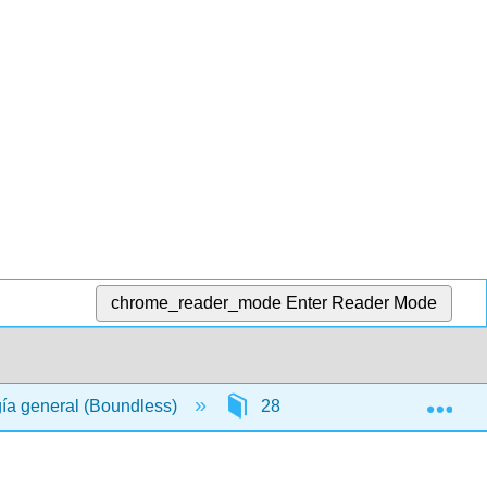
chrome_reader_mode
Enter Reader Mode
Exp
gía general (Boundless)
28: Invertebrados
2