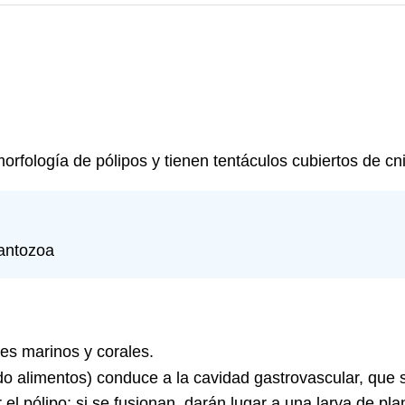
fología de pólipos y tienen tentáculos cubiertos de cni
 antozoa
es marinos y corales.
do alimentos) conduce a la cavidad gastrovascular, que 
l pólipo; si se fusionan, darán lugar a una larva de plan