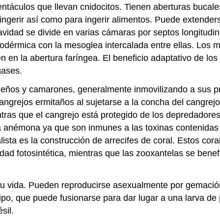
áculos que llevan cnidocitos. Tienen aberturas bucales
ingerir así como para ingerir alimentos. Puede extenders
cavidad se divide en varias cámaras por septos longitu
odérmica con la mesoglea intercalada entre ellas. Los 
en la abertura faríngea. El beneficio adaptativo de los
gases.
ños y camarones, generalmente inmovilizando a sus pre
angrejos ermitaños al sujetarse a la concha del cangrejo
ntras que el cangrejo está protegido de los depredadore
 anémona ya que son inmunes a las toxinas contenidas d
ista es la construcción de arrecifes de coral. Estos cor
idad fotosintética, mientras que las zooxantelas se bene
su vida. Pueden reproducirse asexualmente por gemaci
, que puede fusionarse para dar lugar a una larva de pl
sil.