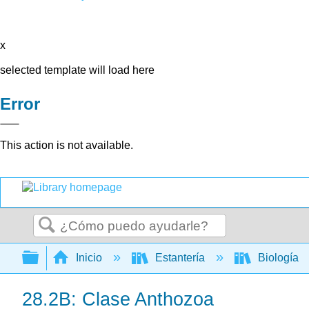
x
selected template will load here
Error
This action is not available.
Buscar
Expandir/contraer jerarquía global
Inicio
Estantería
Biología
28.2B: Clase Anthozoa