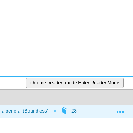
chrome_reader_mode
Enter Reader Mode
Exp
gía general (Boundless)
28: Invertebrados
2