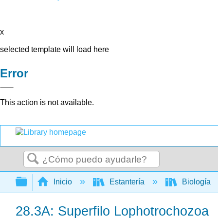
x
selected template will load here
Error
This action is not available.
Buscar
Expandir/contraer jerarquía global
Inicio
Estantería
Biología
28.3A: Superfilo Lophotrochozoa