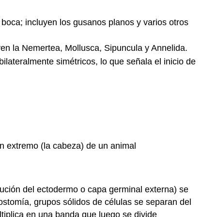
a boca; incluyen los gusanos planos y varios otros
uyen la Nemertea, Mollusca, Sipuncula y Annelida.
ateralmente simétricos, lo que señala el inicio de
un extremo (la cabeza) de un animal
lución del ectodermo o capa germinal externa) se
tostomía, grupos sólidos de células se separan del
iplica en una banda que luego se divide