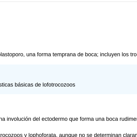
astoporo, una forma temprana de boca; incluyen los tro
ísticas básicas de lofotrocozoos
na involución del ectodermo que forma una boca rudiment
ocozoos y lophoforata, aunque no se determinan clarame