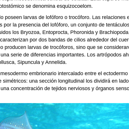
rotostómico se denomina esquizocoelom.
 poseen larvas de lofóforo o trocóforo. Las relaciones ex
s por la presencia del lofóforo, un conjunto de tentácul
incluidos los Bryozoa, Entoprocta, Phoronida y Brachiop
caracterizan por dos bandas de cilios alrededor del cuer
no producen larvas de trocóforos, sino que se considera
a serie de diferencias importantes. Los artrópodos aho
llusca, Sipuncula y Annelida.
n mesodermo embrionario intercalado entre el ectodermo
te simétricos: una sección longitudinal los dividirá en l
 de una concentración de tejidos nerviosos y órganos sen