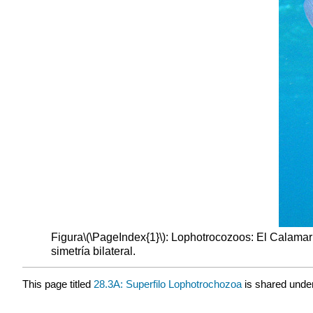
Figura
\(\PageIndex{1}\)
: Lophotrocozoos: El Calamar 
simetría bilateral.
This page titled
28.3A: Superfilo Lophotrochozoa
is shared unde