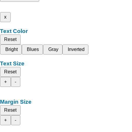
x
Text Color
Reset
Bright
Blues
Gray
Inverted
Text Size
Reset
+
-
Margin Size
Reset
+
-