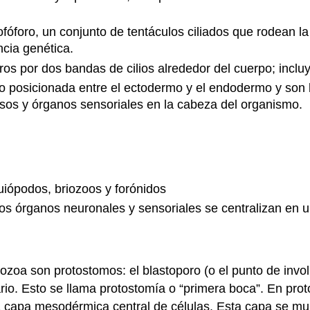
lofóforo, un conjunto de tentáculos ciliados que rodean l
ncia genética.
oros por dos bandas de cilios alrededor del cuerpo; incl
posicionada entre el ectodermo y el endodermo y son bil
iosos y órganos sensoriales en la cabeza del organismo.
uiópodos, briozoos y forónidos
 los órganos neuronales y sensoriales se centralizan en 
ozoa son protostomos: el blastoporo (o el punto de invo
ario. Esto se llama protostomía o “primera boca”. En pro
capa mesodérmica central de células. Esta capa se mult