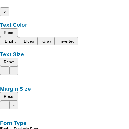
x
Text Color
Reset
Bright
Blues
Gray
Inverted
Text Size
Reset
+
-
Margin Size
Reset
+
-
Font Type
Enable Dyslexic Font