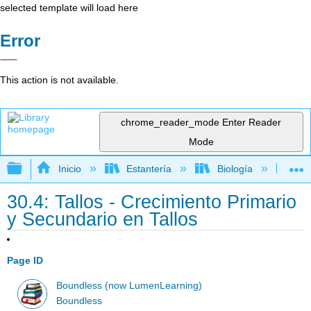
selected template will load here
Error
This action is not available.
chrome_reader_mode
Enter Reader
Mode
Expandir/contraer jerarquía global
Inicio
Estantería
Biología
Bio
30.4: Tallos - Crecimiento Primario
y Secundario en Tallos
Page ID
Boundless (now LumenLearning)
Boundless