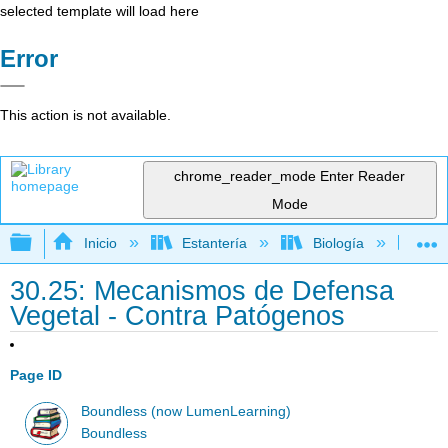
selected template will load here
Error
This action is not available.
chrome_reader_mode
Enter Reader
Mode
Expandir/contraer jerarquía global
Inicio
Estantería
Biología
Bio
30.25: Mecanismos de Defensa
Vegetal - Contra Patógenos
Page ID
Boundless (now LumenLearning)
Boundless