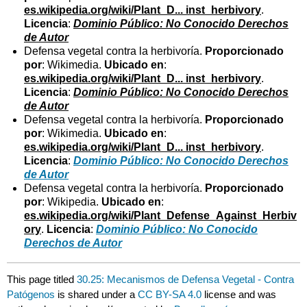
es.wikipedia.org/wiki/Plant_D... inst_herbivory
.
Licencia
:
Dominio Público: No Conocido Derechos
de Autor
Defensa vegetal contra la herbivoría.
Proporcionado
por
: Wikimedia.
Ubicado en
:
es.wikipedia.org/wiki/Plant_D... inst_herbivory
.
Licencia
:
Dominio Público: No Conocido Derechos
de Autor
Defensa vegetal contra la herbivoría.
Proporcionado
por
: Wikimedia.
Ubicado en
:
es.wikipedia.org/wiki/Plant_D... inst_herbivory
.
Licencia
:
Dominio Público: No Conocido Derechos
de Autor
Defensa vegetal contra la herbivoría.
Proporcionado
por
: Wikipedia.
Ubicado en
:
es.wikipedia.org/wiki/Plant_Defense_Against_Herbiv
ory
.
Licencia
:
Dominio Público: No Conocido
Derechos de Autor
This page titled
30.25: Mecanismos de Defensa Vegetal - Contra
Patógenos
is shared under a
CC BY-SA 4.0
license and was