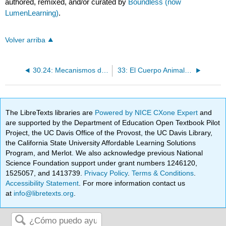
authored, remixed, and/or curated by
Boundless (now
LumenLearning)
.
Volver arriba
30.24: Mecanismos de Defensa Vegetal - Contra Herbívoros
33: El Cuerpo Animal- Forma y Función Básicas
The LibreTexts libraries are
Powered by NICE CXone Expert
and
are supported by the Department of Education Open Textbook Pilot
Project, the UC Davis Office of the Provost, the UC Davis Library,
the California State University Affordable Learning Solutions
Program, and Merlot. We also acknowledge previous National
Science Foundation support under grant numbers 1246120,
1525057, and 1413739.
Privacy Policy
.
Terms & Conditions
.
Accessibility Statement
. For more information contact us
at
info@libretexts.org
.