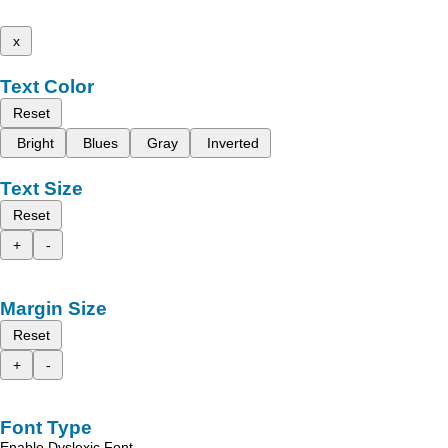
x
Text Color
Reset
Bright
Blues
Gray
Inverted
Text Size
Reset
+
-
Margin Size
Reset
+
-
Font Type
Enable Dyslexic Font