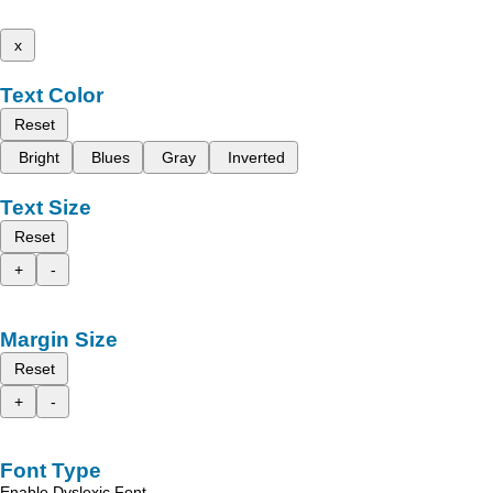
x
Text Color
Reset
Bright
Blues
Gray
Inverted
Text Size
Reset
+
-
Margin Size
Reset
+
-
Font Type
Enable Dyslexic Font