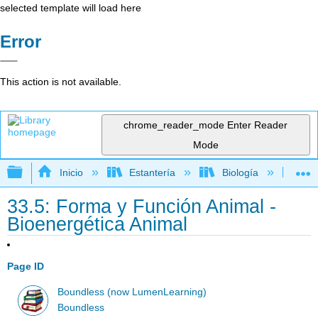
selected template will load here
Error
This action is not available.
chrome_reader_mode
Enter Reader
Mode
Expandir/contraer jerarquía global
Inicio
Estantería
Biología
Bio
33.5: Forma y Función Animal -
Bioenergética Animal
Page ID
Boundless (now LumenLearning)
Boundless