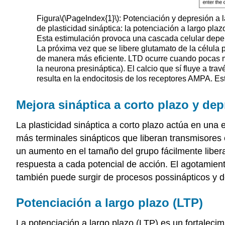
Figura
\(\PageIndex{1}\)
: Potenciación y depresión a 
de plasticidad sináptica: la potenciación a largo pl
Esta estimulación provoca una cascada celular depen
La próxima vez que se libere glutamato de la célula
de manera más eficiente. LTD ocurre cuando pocas m
la neurona presináptica). El calcio que sí fluye a tr
resulta en la endocitosis de los receptores AMPA. Es
Mejora sináptica a corto plazo y de
La plasticidad sináptica a corto plazo actúa en una
más terminales sinápticos que liberan transmisores 
un aumento en el tamaño del grupo fácilmente libe
respuesta a cada potencial de acción. El agotamiento
también puede surgir de procesos possinápticos y de
Potenciación a largo plazo (LTP)
La potenciación a largo plazo (LTP) es un fortaleci