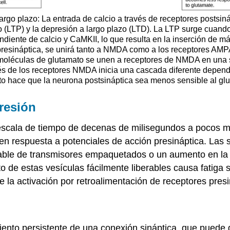
largo plazo: La entrada de calcio a través de receptores postsi
azo (LTP) y la depresión a largo plazo (LTD). La LTP surge cuan
diente de calcio y CaMKII, lo que resulta en la inserción de 
 presináptica, se unirá tanto a NMDA como a los receptores AM
oléculas de glutamato se unen a receptores de NMDA en una s
avés de los receptores NMDA inicia una cascada diferente dependi
to hace que la neurona postsináptica sea menos sensible al glu
presión
 escala de tiempo de decenas de milisegundos a pocos mi
en respuesta a potenciales de acción presináptica. Las s
rable de transmisores empaquetados o un aumento en la
 de estas vesículas fácilmente liberables causa fatiga s
 la activación por retroalimentación de receptores presi
miento persistente de una conexión sináptica, que puede 