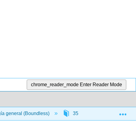
chrome_reader_mode
Enter Reader Mode
Exp
gía general (Boundless)
35: El Sistema Nervioso