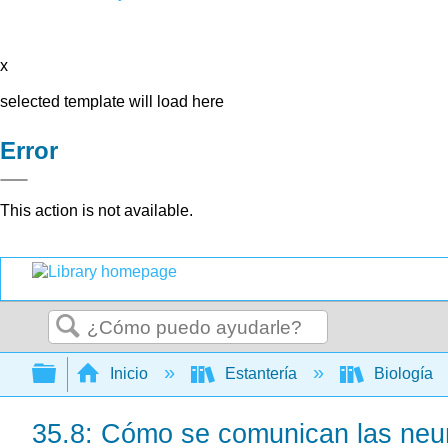
x
selected template will load here
Error
This action is not available.
Buscar
Expandir/contraer jerarquía global
Inicio
Estantería
Biología
35.8: Cómo se comunican las neuro