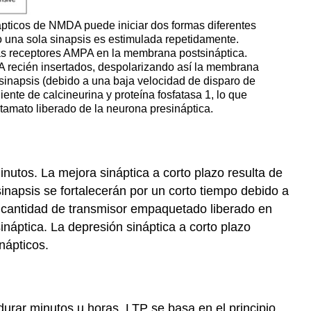
nápticos de NMDA puede iniciar dos formas diferentes
do una sola sinapsis es estimulada repetidamente.
más receptores AMPA en la membrana postsináptica.
PA recién insertados, despolarizando así la membrana
inapsis (debido a una baja velocidad de disparo de
ente de calcineurina y proteína fosfatasa 1, lo que
tamato liberado de la neurona presináptica.
nutos. La mejora sináptica a corto plazo resulta de
inapsis se fortalecerán por un corto tiempo debido a
 cantidad de transmisor empaquetado liberado en
ináptica. La depresión sináptica a corto plazo
nápticos.
durar minutos u horas. LTP se basa en el principio