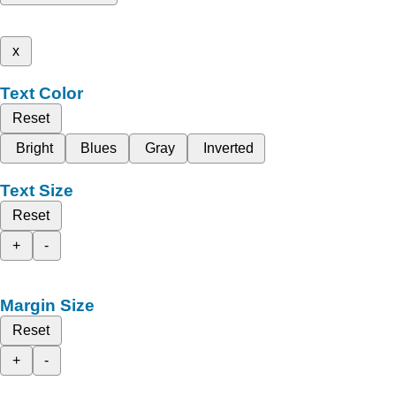
x
Text Color
Reset
Bright
Blues
Gray
Inverted
Text Size
Reset
+
-
Margin Size
Reset
+
-