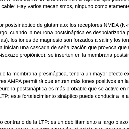
r cable” Hay varios mecanismos, ninguno completamente 
or postsináptico de glutamato: los receptores NMDA (N-
o, cuando la neurona postsináptica es despolarizada po
as), los iones de magnesio son forzados a salir y los i
a inician una cascada de señalización que provoca que u
-isoxazolpropiónico), se inserten en la membrana posts
o de la membrana presináptica, tendrá un mayor efecto ex
res AMPA permitirá que entren más iones positivos en la
neurona postsináptica es más probable que se active en 
TP; este fortalecimiento sináptico puede conducir a la a
o contrario de la LTP: es un debilitamiento a largo pla