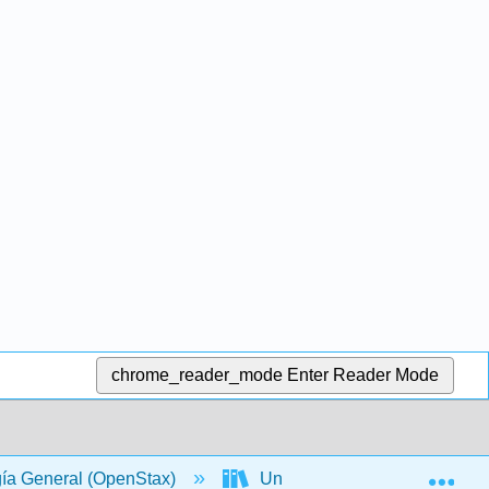
chrome_reader_mode
Enter Reader Mode
Exp
gía General (OpenStax)
Unidad I: La química de la vi