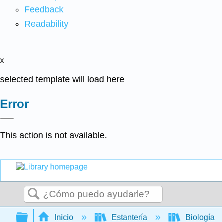
Feedback
Readability
x
selected template will load here
Error
This action is not available.
Buscar
Expandir/contraer jerarquía global
Inicio
Estantería
Biología