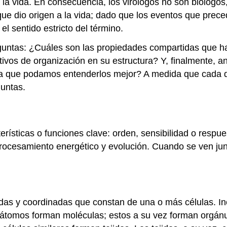
inir la vida. En consecuencia, los virólogos no son biólo
ue dio origen a la vida; dado que los eventos que preced
el sentido estricto del término.
preguntas: ¿Cuáles son las propiedades compartidas que
ivos de organización en su estructura? Y, finalmente, an
ra que podamos entenderlos mejor? A medida que cada d
guntas.
rísticas o funciones clave: orden, sensibilidad o respue
procesamiento energético y evolución. Cuando se ven junt
das y coordinadas que constan de una o más células. In
átomos forman moléculas; estos a su vez forman orgánulo