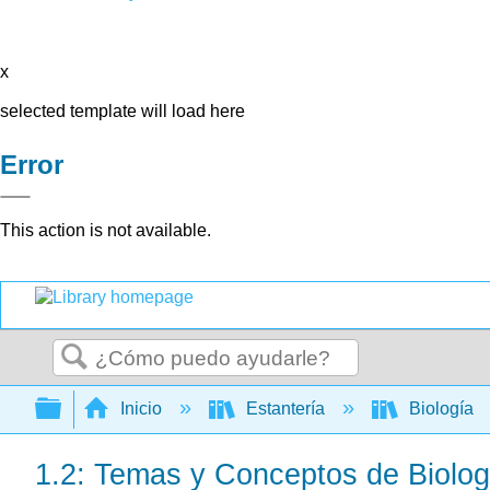
x
selected template will load here
Error
This action is not available.
Buscar
Expandir/contraer jerarquía global
Inicio
Estantería
Biología
1.2: Temas y Conceptos de Biolog