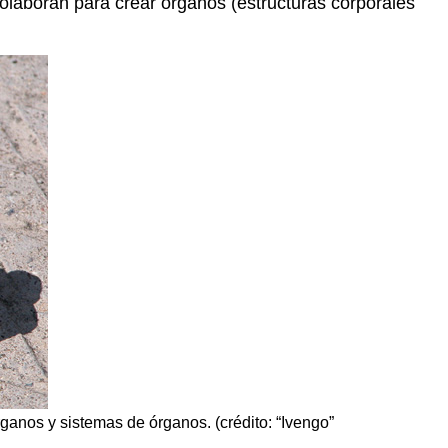
, colaboran para crear órganos (estructuras corporales
rganos y sistemas de órganos. (crédito: “Ivengo”