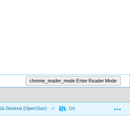
chrome_reader_mode
Enter Reader Mode
Exp
gía General (OpenStax)
Unidad I: La química de la vi