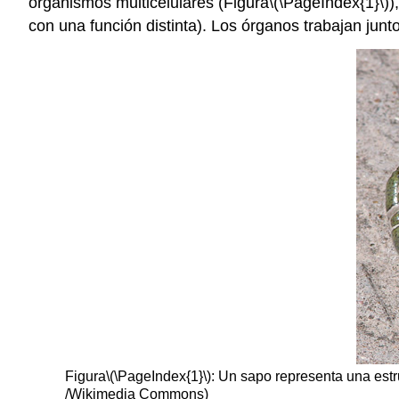
organismos multicelulares (Figura
\(\PageIndex{1}\)
)
con una función distinta). Los órganos trabajan jun
Figura
\(\PageIndex{1}\)
: Un sapo representa una estr
/Wikimedia Commons)