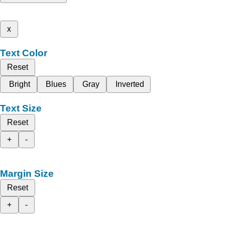
x
Text Color
Reset
Bright
Blues
Gray
Inverted
Text Size
Reset
+
-
Margin Size
Reset
+
-