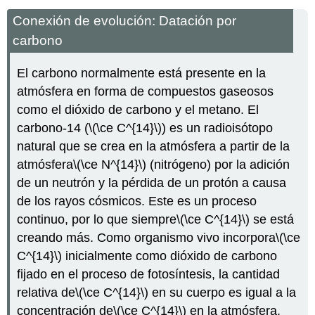
Conexión de evolución: Datación por
carbono
El carbono normalmente está presente en la
atmósfera en forma de compuestos gaseosos
como el dióxido de carbono y el metano. El
carbono-14 (
\(\ce C^{14}\)
) es un radioisótopo
natural que se crea en la atmósfera a partir de la
atmósfera
\(\ce N^{14}\)
(nitrógeno) por la adición
de un neutrón y la pérdida de un protón a causa
de los rayos cósmicos. Este es un proceso
continuo, por lo que siempre
\(\ce C^{14}\)
se está
creando más. Como organismo vivo incorpora
\(\ce
C^{14}\)
inicialmente como dióxido de carbono
fijado en el proceso de fotosíntesis, la cantidad
relativa de
\(\ce C^{14}\)
en su cuerpo es igual a la
concentración de
\(\ce C^{14}\)
en la atmósfera.