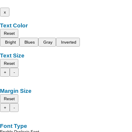
x
Text Color
Reset
Bright
Blues
Gray
Inverted
Text Size
Reset
+
-
Margin Size
Reset
+
-
Font Type
Enable Dyslexic Font