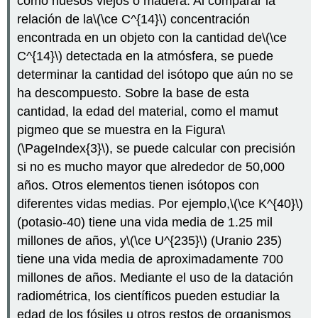
como huesos viejos o madera. Al comparar la
relación de la
\(\ce C^{14}\)
concentración
encontrada en un objeto con la cantidad de
\(\ce
C^{14}\)
detectada en la atmósfera, se puede
determinar la cantidad del isótopo que aún no se
ha descompuesto. Sobre la base de esta
cantidad, la edad del material, como el mamut
pigmeo que se muestra en la Figura
\
(\PageIndex{3}\)
, se puede calcular con precisión
si no es mucho mayor que alrededor de 50,000
años. Otros elementos tienen isótopos con
diferentes vidas medias. Por ejemplo,
\(\ce K^{40}\)
(potasio-40) tiene una vida media de 1.25 mil
millones de años, y
\(\ce U^{235}\)
(Uranio 235)
tiene una vida media de aproximadamente 700
millones de años. Mediante el uso de la datación
radiométrica, los científicos pueden estudiar la
edad de los fósiles u otros restos de organismos