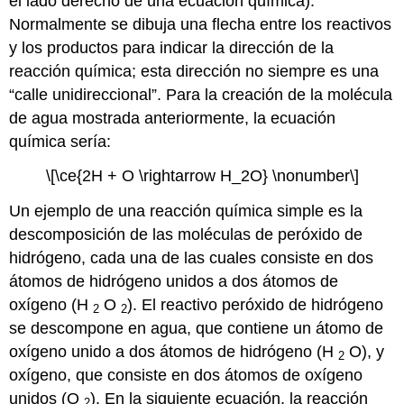
el lado derecho de una ecuación química).
Normalmente se dibuja una flecha entre los reactivos
y los productos para indicar la dirección de la
reacción química; esta dirección no siempre es una
“calle unidireccional”. Para la creación de la molécula
de agua mostrada anteriormente, la ecuación
química sería:
\[\ce{2H + O \rightarrow H_2O} \nonumber\]
Un ejemplo de una reacción química simple es la
descomposición de las moléculas de peróxido de
hidrógeno, cada una de las cuales consiste en dos
átomos de hidrógeno unidos a dos átomos de
oxígeno (H
O
). El reactivo peróxido de hidrógeno
2
2
se descompone en agua, que contiene un átomo de
oxígeno unido a dos átomos de hidrógeno (H
O), y
2
oxígeno, que consiste en dos átomos de oxígeno
unidos (O
). En la siguiente ecuación, la reacción
2