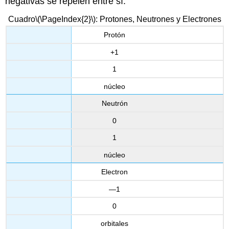
negativas se repelen entre sí.
Cuadro
\(\PageIndex{2}\)
: Protones, Neutrones y Electrones
Protón
+1
1
núcleo
Neutrón
0
1
núcleo
Electron
—1
0
orbitales