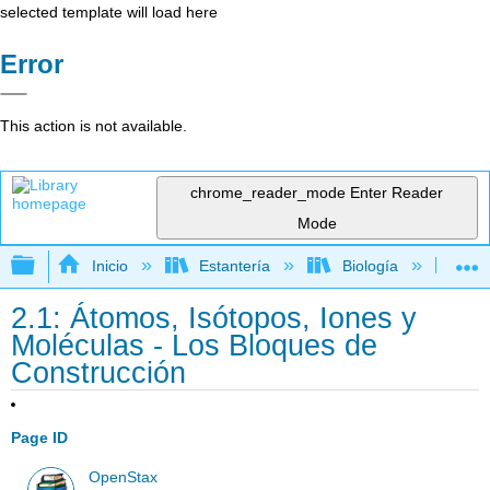
selected template will load here
Error
This action is not available.
chrome_reader_mode
Enter Reader
Mode
Expandir/contraer jerarquía global
Inicio
Estantería
Biología
Bio
2.1: Átomos, Isótopos, Iones y
Moléculas - Los Bloques de
Construcción
Page ID
OpenStax