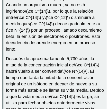
Cuando un organismo muere, ya no está
ingiriendo
\(\ce C^{14}\)
, por lo que la relación
entre
\(\ce C^{14}\)
y
\(\ce C^{12}\)
disminuirá a
medida que
\(\ce C^{14}\)
decae gradualmente a
\
(\ce N^{14}\)
por un proceso llamado decaimiento
beta, la emisión de electrones o positrones. Esta
decadencia desprende energía en un proceso
lento.
Después de aproximadamente 5,730 años, la
mitad de la concentración inicial de
\(\ce C^{14}\)
habrá vuelto a ser convertida
\(\ce N^{14}\)
. El
tiempo que tarda la mitad de la concentración
original de un isótopo en decaer de nuevo a su
forma más estable se llama su vida media. Debido
a que la vida media de
\(\ce C^{14}\)
es larga, se
utiliza para fechar objetos anteriormente vivos