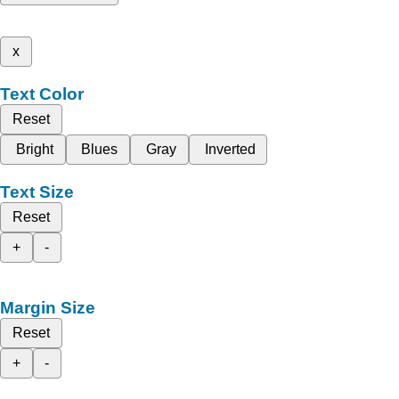
x
Text Color
Reset
Bright
Blues
Gray
Inverted
Text Size
Reset
+
-
Margin Size
Reset
+
-