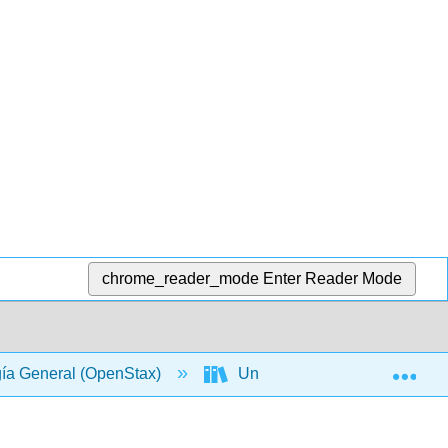
chrome_reader_mode
Enter Reader Mode
Exp
gía General (OpenStax)
Unidad I: La química de la vi