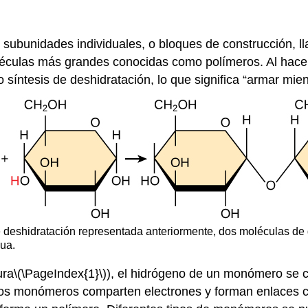
subunidades individuales, o bloques de construcción, 
oléculas más grandes conocidas como
polímeros
. Al hac
mo
síntesis de deshidratación
, lo que significa “armar mie
de deshidratación representada anteriormente, dos moléculas de 
gua.
ura
\(\PageIndex{1}\)
), el hidrógeno de un monómero se c
 los monómeros comparten electrones y forman enlaces