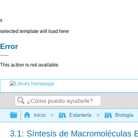
x
selected template will load here
Error
This action is not available.
Buscar
Expandir/contraer jerarquía global
Inicio
Estantería
Biología
3.1: Síntesis de Macromoléculas B