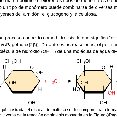
 forma un polímero. Diferentes tipos de monómeros se
so un tipo de monómero puede combinarse de diversas ma
entes del almidón, el glucógeno y la celulosa.
oceso conocido como hidrólisis, lo que significa “divid
a
\(\PageIndex{2}\)
). Durante estas reacciones, el polím
olécula de hidroxilo (OH—) de una molécula de agua div
is aquí mostrada, el disacárido maltosa se descompone para for
 inversa de la reacción de síntesis mostrada en la Figura
\(\Pag