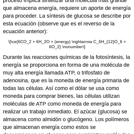
proceso implica sintetizar una molécula más grande
que almacena energía, requiere un aporte de energía
para proceder. La síntesis de glucosa se describe por
esta ecuación (observe que es el reverso de la
ecuación anterior):
\[\ce{6CO_2 + 6H_2O + (energy) \rightarrow C_6H_{12}O_6 +
6O_2} \nonumber\]
Durante las reacciones químicas de la fotosíntesis, la
energía se proporciona en forma de una molécula de
muy alta energía llamada ATP, o trifosfato de
adenosina, que es la moneda de energía primaria de
todas las células. Así como el dólar se usa como
moneda para comprar bienes, las células utilizan
moléculas de ATP como moneda de energía para
realizar un trabajo inmediato. El azúcar (glucosa) se
almacena como almidón o glucógeno. Los polímeros
que almacenan energía como estos se