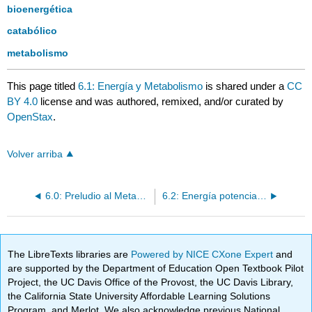
bioenergética
catabólico
metabolismo
This page titled
6.1: Energía y Metabolismo
is shared under a
CC
BY 4.0
license and was authored, remixed, and/or curated by
OpenStax
.
Volver arriba
6.0: Preludio al Metabolismo
6.2: Energía potencial, cinética, libre y de activación
The LibreTexts libraries are
Powered by NICE CXone Expert
and
are supported by the Department of Education Open Textbook Pilot
Project, the UC Davis Office of the Provost, the UC Davis Library,
the California State University Affordable Learning Solutions
Program, and Merlot. We also acknowledge previous National