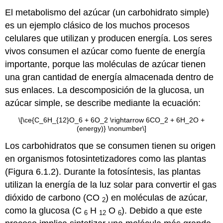
El metabolismo del azúcar (un carbohidrato simple)
es un ejemplo clásico de los muchos procesos
celulares que utilizan y producen energía. Los seres
vivos consumen el azúcar como fuente de energía
importante, porque las moléculas de azúcar tienen
una gran cantidad de energía almacenada dentro de
sus enlaces. La descomposición de la glucosa, un
azúcar simple, se describe mediante la ecuación:
\[\ce{C_6H_{12}O_6 + 6O_2 \rightarrow 6CO_2 + 6H_2O +
(energy)} \nonumber\]
Los carbohidratos que se consumen tienen su origen
en organismos fotosintetizadores como las plantas
(Figura 6.1.2). Durante la fotosíntesis, las plantas
utilizan la energía de la luz solar para convertir el gas
dióxido de carbono (CO
) en moléculas de azúcar,
2
como la glucosa (C
H
O
). Debido a que este
6
12
6