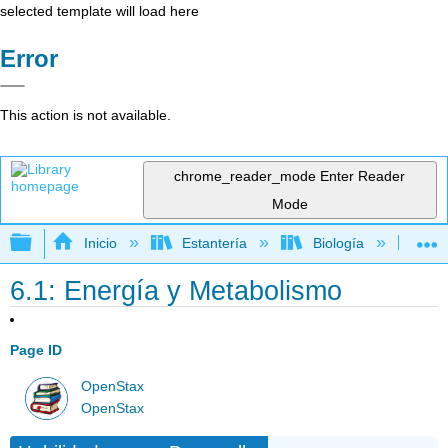
selected template will load here
Error
This action is not available.
chrome_reader_mode
Enter Reader
Mode
Expandir/contraer jerarquía global
Inicio
Estantería
Biología
Bio
6.1: Energía y Metabolismo
Page ID
OpenStax
OpenStax