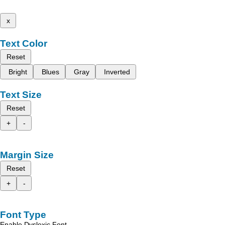
x
Text Color
Reset
Bright
Blues
Gray
Inverted
Text Size
Reset
+
-
Margin Size
Reset
+
-
Font Type
Enable Dyslexic Font