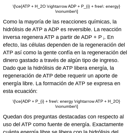
\[\ce{ATP + H_2O \rightarrow ADP + P_{i} + free\: energy}
\nonumber\]
Como la mayoría de las reacciones químicas, la
hidrólisis de ATP a ADP es reversible. La reacción
inversa regenera ATP a partir de ADP + P
. En
i
efecto, las células dependen de la regeneración del
ATP así como la gente confía en la regeneración del
dinero gastado a través de algún tipo de ingreso.
Dado que la hidrólisis de ATP libera energía, la
regeneración de ATP debe requerir un aporte de
energía libre. La formación de ATP se expresa en
esta ecuación:
\[\ce{ADP + P_{i} + free\: energy \rightarrow ATP + H_2O}
\nonumber\]
Quedan dos preguntas destacadas con respecto al
uso del ATP como fuente de energía. Exactamente
cuánta energía libre se libera con la hidrólisis del