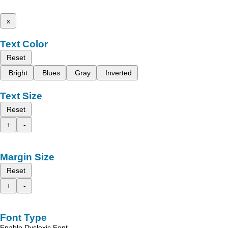
x
Text Color
Reset
Bright
Blues
Gray
Inverted
Text Size
Reset
+
-
Margin Size
Reset
+
-
Font Type
Enable Dyslexic Font