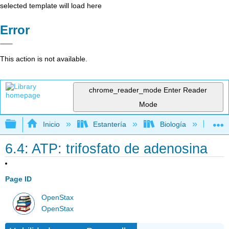
selected template will load here
Error
This action is not available.
chrome_reader_mode
Enter Reader
Mode
Expandir/contraer jerarquía global
Inicio
Estantería
Biología
Bio
6.4: ATP: trifosfato de adenosina
Page ID
OpenStax
OpenStax