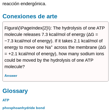
reacción endergónica.
Conexiones de arte
Figura
\(\PageIndex{2}\)
: The hydrolysis of one ATP
molecule releases 7.3 kcal/mol of energy (∆G =
−7.3 kcal/mol of energy). If it takes 2.1 kcal/mol of
+
energy to move one Na
across the membrane (∆G
= +2.1 kcal/mol of energy), how many sodium ions
could be moved by the hydrolysis of one ATP
molecule?
Answer
Glossary
ATP
phosphoanhydride bond