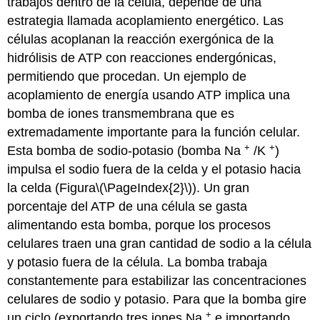
trabajos dentro de la célula, depende de una
estrategia llamada acoplamiento energético. Las
células acoplanan la reacción exergónica de la
hidrólisis de ATP con reacciones endergónicas,
permitiendo que procedan. Un ejemplo de
acoplamiento de energía usando ATP implica una
bomba de iones transmembrana que es
extremadamente importante para la función celular.
+
+
Esta bomba de sodio-potasio (bomba Na
/K
)
impulsa el sodio fuera de la celda y el potasio hacia
la celda (Figura
\(\PageIndex{2}\)
). Un gran
porcentaje del ATP de una célula se gasta
alimentando esta bomba, porque los procesos
celulares traen una gran cantidad de sodio a la célula
y potasio fuera de la célula. La bomba trabaja
constantemente para estabilizar las concentraciones
celulares de sodio y potasio. Para que la bomba gire
+
un ciclo (exportando tres iones Na
e importando