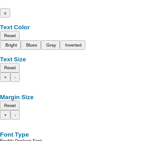
x
Text Color
Reset
Bright
Blues
Gray
Inverted
Text Size
Reset
+
-
Margin Size
Reset
+
-
Font Type
Enable Dyslexic Font