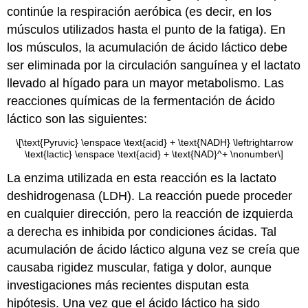
continúe la respiración aeróbica (es decir, en los
músculos utilizados hasta el punto de la fatiga). En
los músculos, la acumulación de ácido láctico debe
ser eliminada por la circulación sanguínea y el lactato
llevado al hígado para un mayor metabolismo. Las
reacciones químicas de la fermentación de ácido
láctico son las siguientes:
\[\text{Pyruvic} \enspace \text{acid} + \text{NADH} \leftrightarrow
\text{lactic} \enspace \text{acid} + \text{NAD}^+ \nonumber\]
La enzima utilizada en esta reacción es la lactato
deshidrogenasa (LDH). La reacción puede proceder
en cualquier dirección, pero la reacción de izquierda
a derecha es inhibida por condiciones ácidas. Tal
acumulación de ácido láctico alguna vez se creía que
causaba rigidez muscular, fatiga y dolor, aunque
investigaciones más recientes disputan esta
hipótesis. Una vez que el ácido láctico ha sido