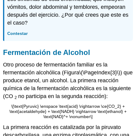
vómitos, dolor abdominal y temblores, empeoran
después del ejercicio. ¿Por qué crees que este es
el caso?
Contestar
Fermentación de Alcohol
Otro proceso de fermentación familiar es la
fermentación alcohólica (Figura
\(\PageIndex{3}\)
) que
produce etanol, un alcohol. La primera reacción
química de la fermentación alcohólica es la siguiente
(CO
no participa en la segunda reacción):
2
\[\text{Pyruvic} \enspace \text{acid} \rightarrow \ce{CO_2} +
\text{acetaldehyde} + \text{NADH} \rightarrow \text{ethanol} +
\text{NAD}^+ \nonumber\]
La primera reacción es catalizada por la piruvato
descarboxilasa, una enzima citoplasmática, con una