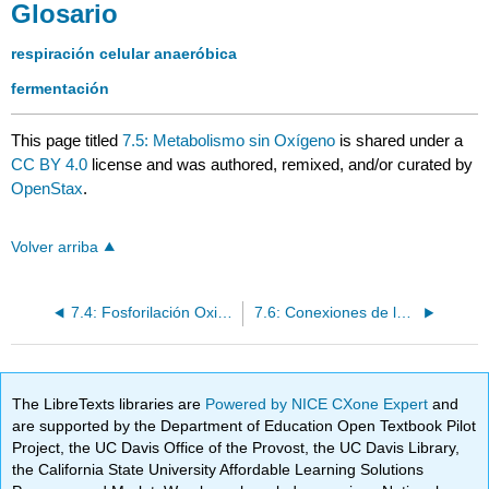
Glosario
respiración celular anaeróbica
fermentación
This page titled
7.5: Metabolismo sin Oxígeno
is shared under a
CC BY 4.0
license and was authored, remixed, and/or curated by
OpenStax
.
Volver arriba
7.4: Fosforilación Oxidativa
7.6: Conexiones de las vías metabólicas de carbohidratos, proteínas y lípidos
The LibreTexts libraries are
Powered by NICE CXone Expert
and
are supported by the Department of Education Open Textbook Pilot
Project, the UC Davis Office of the Provost, the UC Davis Library,
the California State University Affordable Learning Solutions