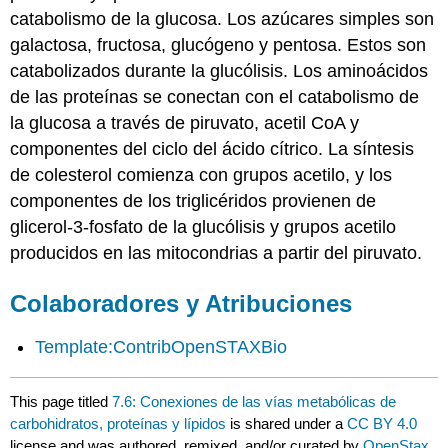
catabolismo de la glucosa. Los azúcares simples son
galactosa, fructosa, glucógeno y pentosa. Estos son
catabolizados durante la glucólisis. Los aminoácidos
de las proteínas se conectan con el catabolismo de
la glucosa a través de piruvato, acetil CoA y
componentes del ciclo del ácido cítrico. La síntesis
de colesterol comienza con grupos acetilo, y los
componentes de los triglicéridos provienen de
glicerol-3-fosfato de la glucólisis y grupos acetilo
producidos en las mitocondrias a partir del piruvato.
Colaboradores y Atribuciones
Template:ContribOpenSTAXBio
This page titled
7.6: Conexiones de las vías metabólicas de
carbohidratos, proteínas y lípidos
is shared under a
CC BY 4.0
license and was authored, remixed, and/or curated by
OpenStax
.