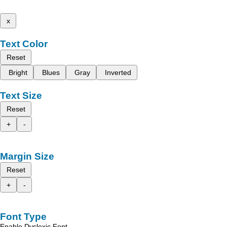
x
Text Color
Reset
Bright
Blues
Gray
Inverted
Text Size
Reset
+
-
Margin Size
Reset
+
-
Font Type
Enable Dyslexic Font