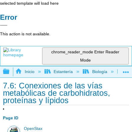
selected template will load here
Error
This action is not available.
chrome_reader_mode
Enter Reader
Mode
Expandir/contraer jerarquía global
Inicio
Estantería
Biología
Bio
7.6: Conexiones de las vías
metabólicas de carbohidratos,
proteínas y lípidos
Page ID
OpenStax