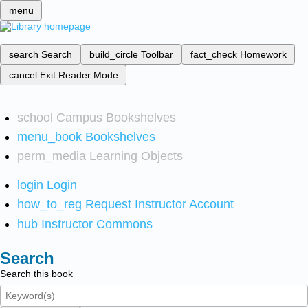
menu
search
Search
build_circle
Toolbar
fact_check
Homework
cancel
Exit Reader Mode
school
Campus Bookshelves
menu_book
Bookshelves
perm_media
Learning Objects
login
Login
how_to_reg
Request Instructor Account
hub
Instructor Commons
Search
Search this book