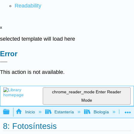
Readability
x
selected template will load here
Error
This action is not available.
chrome_reader_mode
Enter Reader
Mode
Expandir/contraer jerarquía global
Inicio
Estantería
Biología
Bio
8: Fotosíntesis