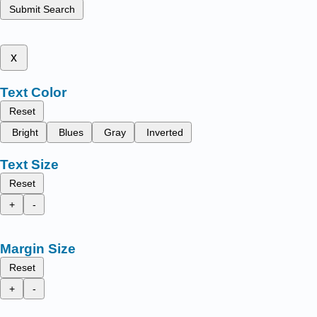
Submit Search
x
Text Color
Reset
Bright
Blues
Gray
Inverted
Text Size
Reset
+
-
Margin Size
Reset
+
-