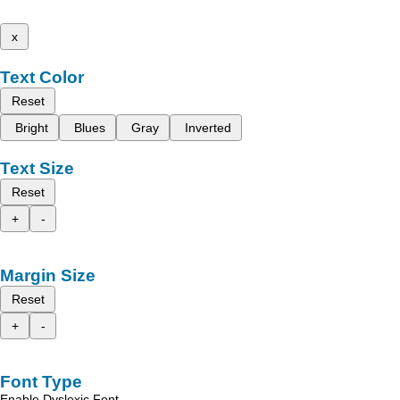
x
Text Color
Reset
Bright
Blues
Gray
Inverted
Text Size
Reset
+
-
Margin Size
Reset
+
-
Font Type
Enable Dyslexic Font