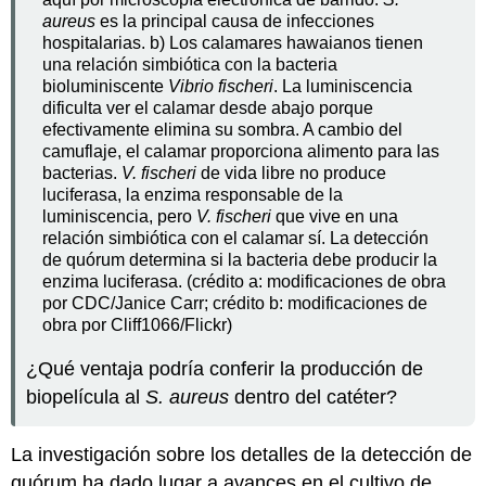
aureus
es la principal causa de infecciones
hospitalarias. b) Los calamares hawaianos tienen
una relación simbiótica con la bacteria
bioluminiscente
Vibrio fischeri
. La luminiscencia
dificulta ver el calamar desde abajo porque
efectivamente elimina su sombra. A cambio del
camuflaje, el calamar proporciona alimento para las
bacterias.
V. fischeri
de vida libre no produce
luciferasa, la enzima responsable de la
luminiscencia, pero
V. fischeri
que vive en una
relación simbiótica con el calamar sí. La detección
de quórum determina si la bacteria debe producir la
enzima luciferasa. (crédito a: modificaciones de obra
por CDC/Janice Carr; crédito b: modificaciones de
obra por Cliff1066/Flickr)
¿Qué ventaja podría conferir la producción de
biopelícula al
S. aureus
dentro del catéter?
La investigación sobre los detalles de la detección de
quórum ha dado lugar a avances en el cultivo de