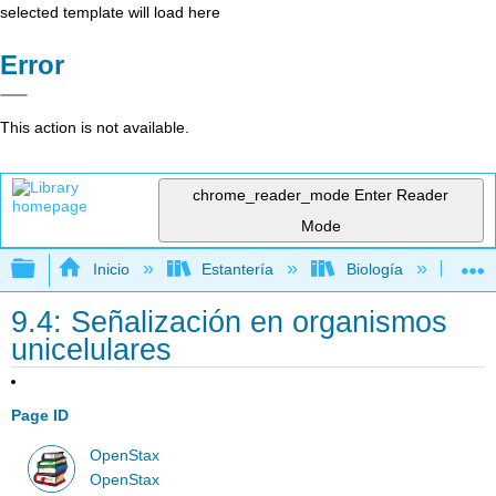
selected template will load here
Error
This action is not available.
chrome_reader_mode
Enter Reader
Mode
Expandir/contraer jerarquía global
Inicio
Estantería
Biología
Bio
9.4: Señalización en organismos
unicelulares
Page ID
OpenStax
OpenStax