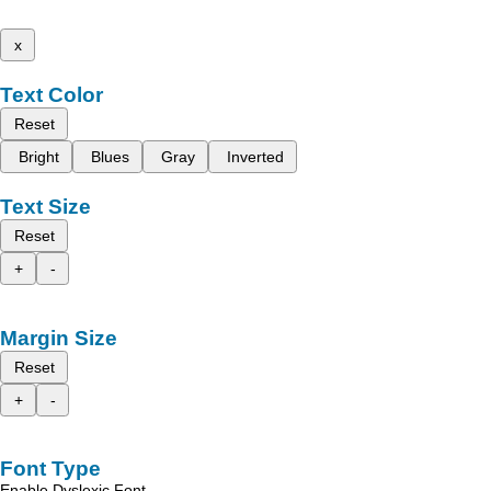
x
Text Color
Reset
Bright
Blues
Gray
Inverted
Text Size
Reset
+
-
Margin Size
Reset
+
-
Font Type
Enable Dyslexic Font