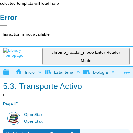
selected template will load here
Error
This action is not available.
chrome_reader_mode
Enter Reader
Mode
Expandir/contraer jerarquía global
Inicio
Estantería
Biología
Bio
5.3: Transporte Activo
Page ID
OpenStax
OpenStax