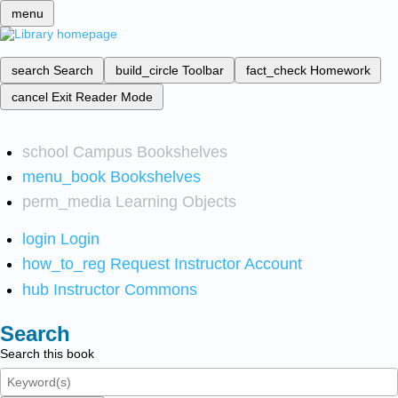
menu
search
Search
build_circle
Toolbar
fact_check
Homework
cancel
Exit Reader Mode
school
Campus Bookshelves
menu_book
Bookshelves
perm_media
Learning Objects
login
Login
how_to_reg
Request Instructor Account
hub
Instructor Commons
Search
Search this book