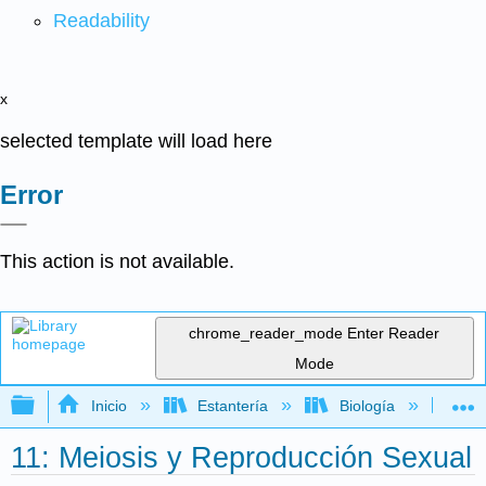
Readability
x
selected template will load here
Error
This action is not available.
chrome_reader_mode
Enter Reader
Mode
Expandir/contraer jerarquía global
Inicio
Estantería
Biología
Bio
11: Meiosis y Reproducción Sexual