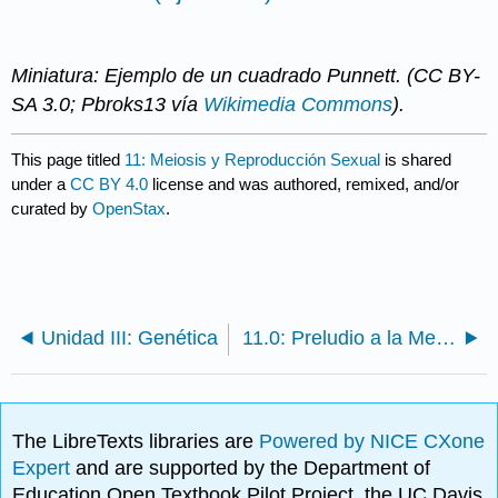
Miniatura: Ejemplo de un cuadrado Punnett. (CC BY-
SA 3.0; Pbroks13 vía
Wikimedia Commons
).
This page titled
11: Meiosis y Reproducción Sexual
is shared
under a
CC BY 4.0
license and was authored, remixed, and/or
curated by
OpenStax
.
Unidad III: Genética
11.0: Preludio a la Meiosis y Reproducción Sexual
The LibreTexts libraries are
Powered by NICE CXone
Expert
and are supported by the Department of
Education Open Textbook Pilot Project, the UC Davis