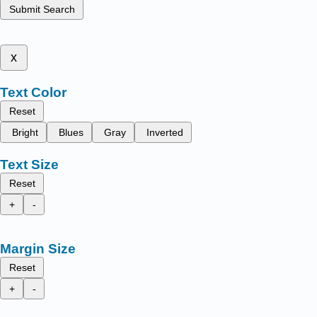
Submit Search
x
Text Color
Reset
Bright
Blues
Gray
Inverted
Text Size
Reset
+
-
Margin Size
Reset
+
-