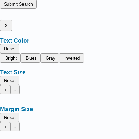
Submit Search
x
Text Color
Reset
Bright
Blues
Gray
Inverted
Text Size
Reset
+
-
Margin Size
Reset
+
-