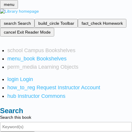
menu
search
Search
build_circle
Toolbar
fact_check
Homework
cancel
Exit Reader Mode
school
Campus Bookshelves
menu_book
Bookshelves
perm_media
Learning Objects
login
Login
how_to_reg
Request Instructor Account
hub
Instructor Commons
Search
Search this book