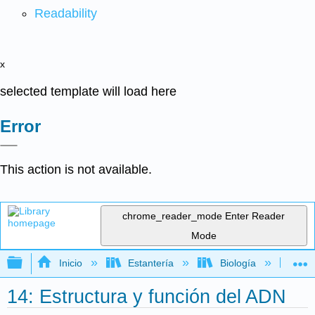
Readability
x
selected template will load here
Error
This action is not available.
chrome_reader_mode
Enter Reader
Mode
Expandir/contraer jerarquía global
Inicio
Estantería
Biología
Bio
14: Estructura y función del ADN