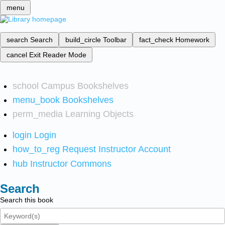
menu
search
Search
build_circle
Toolbar
fact_check
Homework
cancel
Exit Reader Mode
school
Campus Bookshelves
menu_book
Bookshelves
perm_media
Learning Objects
login
Login
how_to_reg
Request Instructor Account
hub
Instructor Commons
Search
Search this book