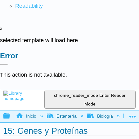
Readability
x
selected template will load here
Error
This action is not available.
chrome_reader_mode
Enter Reader
Mode
Expandir/contraer jerarquía global
Inicio
Estantería
Biología
Bio
15: Genes y Proteínas