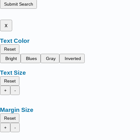
Submit Search
x
Text Color
Reset
Bright
Blues
Gray
Inverted
Text Size
Reset
+
-
Margin Size
Reset
+
-