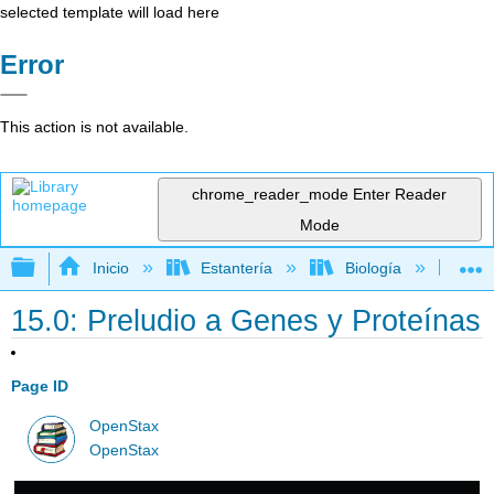
selected template will load here
Error
This action is not available.
chrome_reader_mode
Enter Reader
Mode
Expandir/contraer jerarquía global
Inicio
Estantería
Biología
Bio
15.0: Preludio a Genes y Proteínas
Page ID
OpenStax
OpenStax