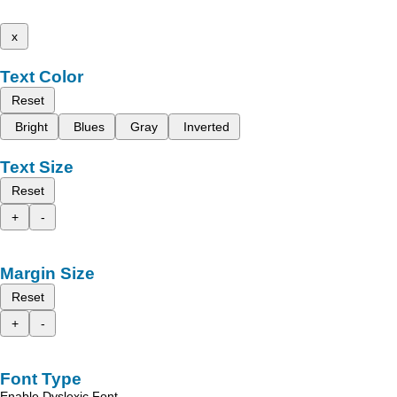
x
Text Color
Reset
Bright
Blues
Gray
Inverted
Text Size
Reset
+
-
Margin Size
Reset
+
-
Font Type
Enable Dyslexic Font