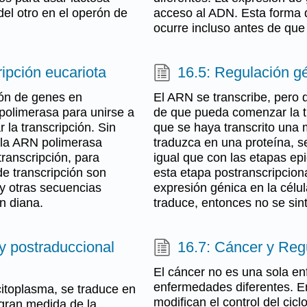
del otro en el operón de
acceso al ADN. Esta forma d
ocurre incluso antes de que s
ipción eucariota
16.5: Regulación gé
ción de genes en
El ARN se transcribe, pero
polimerasa para unirse a
de que pueda comenzar la t
 la transcripción. Sin
que se haya transcrito una
, la ARN polimerasa
traduzca en una proteína, s
transcripción, para
igual que con las etapas epi
 de transcripción son
esta etapa postranscripcion
y otras secuencias
expresión génica en la célul
en diana.
traduce, entonces no se sint
 y postraduccional
16.7: Cáncer y Reg
El cáncer no es una sola e
enfermedades diferentes. En
itoplasma, se traduce en
modifican el control del cic
 gran medida de la