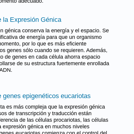
 momento adecuado.
e la Expresión Génica
ón génica conserva la energía y el espacio. Se
nificativa de energía para que un organismo
omento, por lo que es más eficiente
os genes sólo cuando se requieren. Además,
to de genes en cada célula ahorra espacio
larse de su estructura fuertemente enrollada
l ADN.
e genes epigenéticos eucariotas
ota es más compleja que la expresión génica
sos de transcripción y traducción están
erencia de las células procariotas, las células
la expresión génica en muchos niveles
 genes eucariotas comienza con el control del