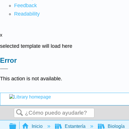
Feedback
Readability
x
selected template will load here
Error
This action is not available.
Buscar
Expandir/contraer jerarquía global
Inicio
Estantería
Biología