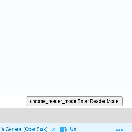
chrome_reader_mode
Enter Reader Mode
Exp
gía General (OpenStax)
Unidad III: Genética