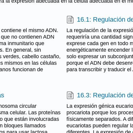
gura la expresión adecuada en la célula adecuada en el
16.1: Regulación d
 contiene el mismo ADN.
La regulación de la expresi
, que no contienen ADN
requeriría una cantidad sig
ema inmunitario que
exprese cada gen en todo m
. En general, sin
energéticamente encender l
 verdes, cabello castaño,
solo expresar un subconjun
os mismos en las células
porque el ADN debe desenrol
ganos funcionan de
para transcribir y traducir e
as
16.3: Regulación d
mosoma circular
La expresión génica eucari
sma celular. Las proteínas
procariota porque los proce
 o que están involucradas
físicamente separados. A dif
en bloques llamados
eucariotas pueden regular 
os para usar lactosa
diferentes. La expresión de