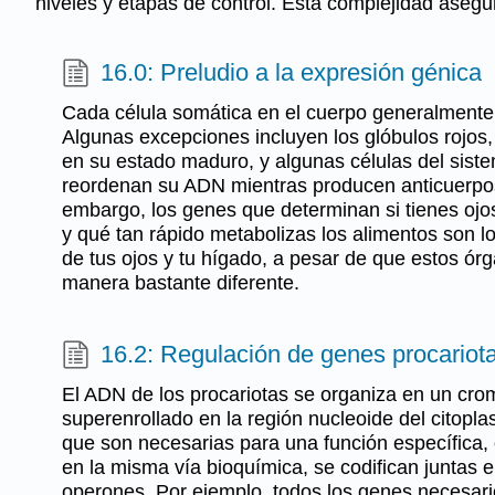
niveles y etapas de control. Esta complejidad ase
16.0: Preludio a la expresión génica
Cada célula somática en el cuerpo generalmente
Algunas excepciones incluyen los glóbulos rojos
en su estado maduro, y algunas células del sist
reordenan su ADN mientras producen anticuerpos
embargo, los genes que determinan si tienes ojos
y qué tan rápido metabolizas los alimentos son l
de tus ojos y tu hígado, a pesar de que estos ór
manera bastante diferente.
16.2: Regulación de genes procariot
El ADN de los procariotas se organiza en un cro
superenrollado en la región nucleoide del citopla
que son necesarias para una función específica,
en la misma vía bioquímica, se codifican juntas 
operones. Por ejemplo, todos los genes necesari