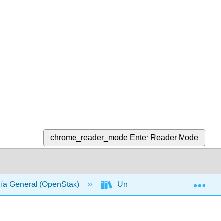
chrome_reader_mode
Enter Reader Mode
Exp
gía General (OpenStax)
Unidad III: Genética