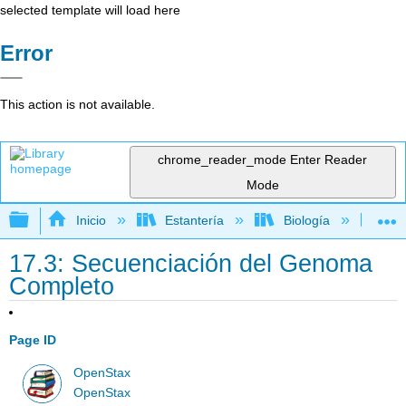
selected template will load here
Error
This action is not available.
chrome_reader_mode
Enter Reader
Mode
Expandir/contraer jerarquía global
Inicio
Estantería
Biología
Bio
17.3: Secuenciación del Genoma
Completo
Page ID
OpenStax
OpenStax