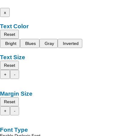
x
Text Color
Reset
Bright
Blues
Gray
Inverted
Text Size
Reset
+
-
Margin Size
Reset
+
-
Font Type
Enable Dyslexic Font