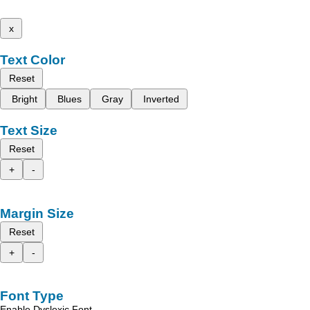
x
Text Color
Reset
Bright
Blues
Gray
Inverted
Text Size
Reset
+
-
Margin Size
Reset
+
-
Font Type
Enable Dyslexic Font