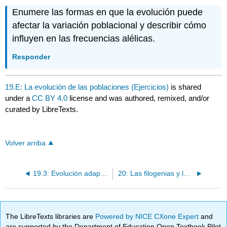
Enumere las formas en que la evolución puede
afectar la variación poblacional y describir cómo
influyen en las frecuencias alélicas.
Responder
19.E: La evolución de las poblaciones (Ejercicios)
is shared
under a
CC BY 4.0
license and was authored, remixed, and/or
curated by LibreTexts.
Volver arriba
19.3: Evolución adaptativa
20: Las filogenias y la historia de la vida
The LibreTexts libraries are
Powered by NICE CXone Expert
and
are supported by the Department of Education Open Textbook Pilot