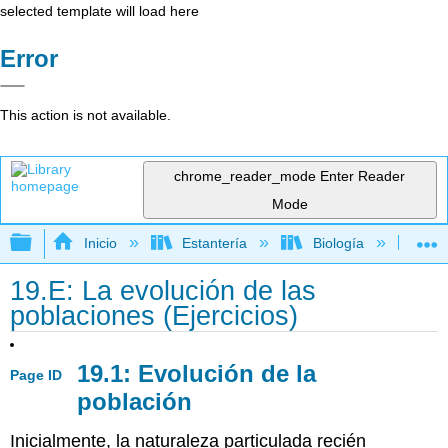
selected template will load here
Error
This action is not available.
chrome_reader_mode
Enter Reader
Mode
Expandir/contraer jerarquía global
Inicio
Estantería
Biología
Bio
19.E: La evolución de las
poblaciones (Ejercicios)
19.1: Evolución de la
Page ID
población
Inicialmente, la naturaleza particulada recién