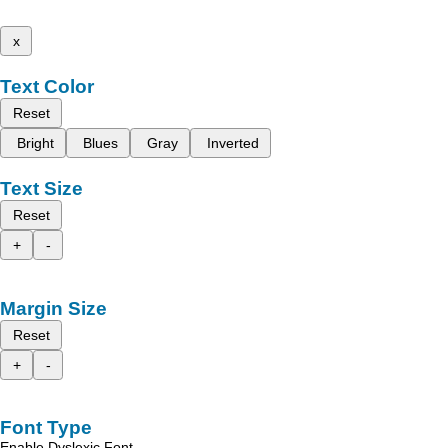
x
Text Color
Reset
Bright
Blues
Gray
Inverted
Text Size
Reset
+
-
Margin Size
Reset
+
-
Font Type
Enable Dyslexic Font