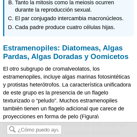
Tanto la mitosis como la meiosis ocurren
durante la reproducción sexual.
El par conjugado intercambia macronúcleos.
Cada padre produce cuatro células hijas.
Estramenopiles: Diatomeas, Algas
Pardas, Algas Doradas y Oomicetos
El otro subgrupo de cromalveolatos, los
estramenopiles, incluye algas marinas fotosintéticas
y protistas heterótrofos. La característica unificadora
de este grupo es la presencia de un flagelo
texturizado o “peludo”. Muchos estramenopiles
también tienen un flagelo adicional que carece de
proyecciones en forma de pelo (Figura
\
(\PageIndex{9}\)
). Los miembros de este subgrupo
varían en tamaño desde diatomeas unicelulares