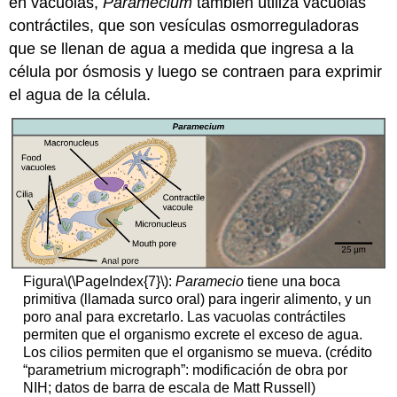
en vacuolas,
Paramecium
también utiliza
vacuolas
contráctiles
, que son vesículas osmorreguladoras
que se llenan de agua a medida que ingresa a la
célula por ósmosis y luego se contraen para exprimir
el agua de la célula.
Figura
\(\PageIndex{7}\)
:
Paramecio
tiene una boca
primitiva (llamada surco oral) para ingerir alimento, y un
poro anal para excretarlo. Las vacuolas contráctiles
permiten que el organismo excrete el exceso de agua.
Los cilios permiten que el organismo se mueva. (crédito
“parametrium micrograph”: modificación de obra por
NIH; datos de barra de escala de Matt Russell)