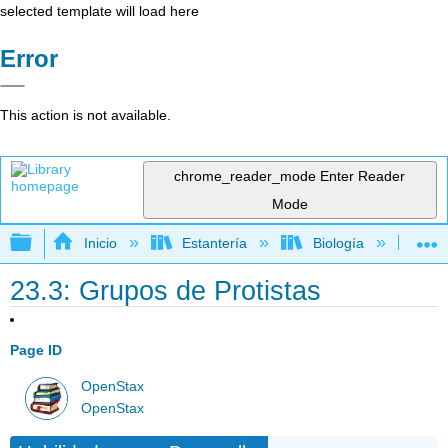
selected template will load here
Error
This action is not available.
chrome_reader_mode
Enter Reader
Mode
Expandir/contraer jerarquía global
Inicio
Estantería
Biología
Bio
23.3: Grupos de Protistas
Page ID
OpenStax
OpenStax