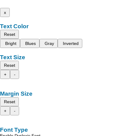
x
Text Color
Reset
Bright
Blues
Gray
Inverted
Text Size
Reset
+
-
Margin Size
Reset
+
-
Font Type
Enable Dyslexic Font