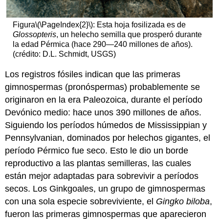
Figura
\(\PageIndex{2}\)
: Esta hoja fosilizada es de
Glossopteris
, un helecho semilla que prosperó durante
la edad Pérmica (hace 290—240 millones de años).
(crédito: D.L. Schmidt, USGS)
Los registros fósiles indican que las primeras
gimnospermas (pronóspermas) probablemente se
originaron en la era Paleozoica, durante el período
Devónico medio: hace unos 390 millones de años.
Siguiendo los períodos húmedos de Mississippian y
Pennsylvanian, dominados por helechos gigantes, el
período Pérmico fue seco. Esto le dio un borde
reproductivo a las plantas semilleras, las cuales
están mejor adaptadas para sobrevivir a períodos
secos. Los Ginkgoales, un grupo de gimnospermas
con una sola especie sobreviviente, el
Gingko biloba
,
fueron las primeras gimnospermas que aparecieron