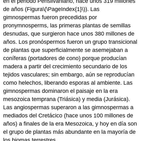
en el periodo Pensilvaniano, hace unos 319 millones
de años (Figura
\(\PageIndex{1}\)
). Las
gimnospermas fueron precedidas por
pronymnosperms
, las primeras plantas de semillas
desnudas, que surgieron hace unos 380 millones de
años. Los pronóspermos fueron un grupo transicional
de plantas que superficialmente se asemejaban a
coníferas (portadores de cono) porque producían
madera a partir del crecimiento secundario de los
tejidos vasculares; sin embargo, aún se reproducían
como helechos, liberando esporas al ambiente. Las
gimnospermas dominaron el paisaje en la era
mesozoica temprana (Triásica) y media (Jurásica).
Las angiospermas superaron a las gimnospermas a
mediados del Cretácico (hace unos 100 millones de
años) a finales de la era Mesozoica, y hoy en día son
el grupo de plantas más abundante en la mayoría de
los biomas terrestres.