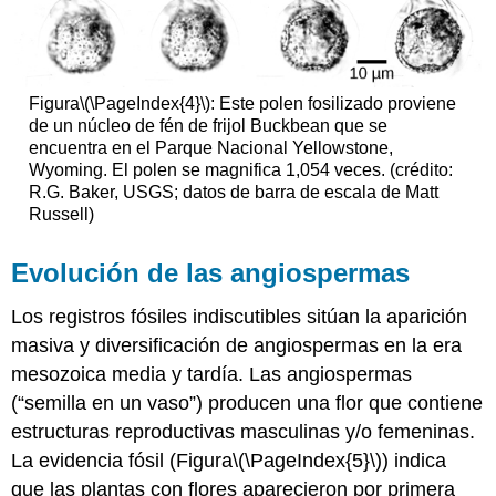
Figura
\(\PageIndex{4}\)
: Este polen fosilizado proviene
de un núcleo de fén de frijol Buckbean que se
encuentra en el Parque Nacional Yellowstone,
Wyoming. El polen se magnifica 1,054 veces. (crédito:
R.G. Baker, USGS; datos de barra de escala de Matt
Russell)
Evolución de las angiospermas
Los registros fósiles indiscutibles sitúan la aparición
masiva y diversificación de angiospermas en la era
mesozoica media y tardía. Las angiospermas
(“semilla en un vaso”) producen una flor que contiene
estructuras reproductivas masculinas y/o femeninas.
La evidencia fósil (Figura
\(\PageIndex{5}\)
) indica
que las plantas con flores aparecieron por primera