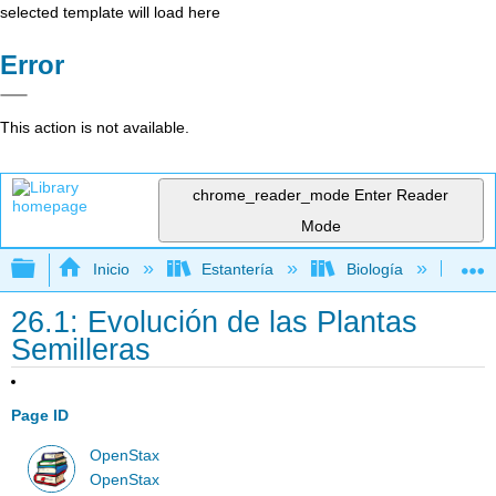
selected template will load here
Error
This action is not available.
chrome_reader_mode
Enter Reader
Mode
Expandir/contraer jerarquía global
Inicio
Estantería
Biología
Bio
26.1: Evolución de las Plantas
Semilleras
Page ID
OpenStax
OpenStax