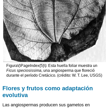
Figura
\(\PageIndex{5}\)
: Esta huella foliar muestra un
Ficus speciosissima
, una angiosperma que floreció
durante el período Cretácico. (crédito: W. T. Lee, USGS)
Flores y frutos como adaptación
evolutiva
Las angiospermas producen sus gametos en