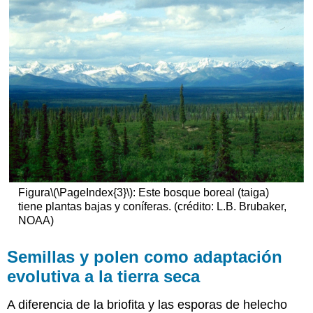
Figura
\(\PageIndex{3}\)
: Este bosque boreal (taiga)
tiene plantas bajas y coníferas. (crédito: L.B. Brubaker,
NOAA)
Semillas y polen como adaptación
evolutiva a la tierra seca
A diferencia de la briofita y las esporas de helecho