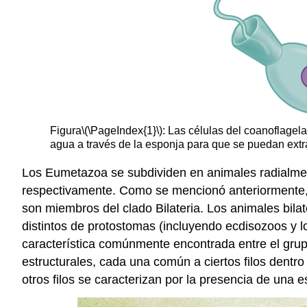
Figura
\(\PageIndex{1}\)
: Las células del coanoflagel
agua a través de la esponja para que se puedan extra
Los Eumetazoa se subdividen en animales radialmente
respectivamente. Como se mencionó anteriormente, l
son miembros del clado Bilateria. Los animales bil
distintos de protostomas (incluyendo ecdisozoos y l
característica comúnmente encontrada entre el gru
estructurales, cada una común a ciertos filos dentro 
otros filos se caracterizan por la presencia de una e