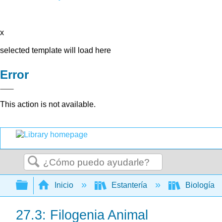
x
selected template will load here
Error
This action is not available.
Buscar
Expandir/contraer jerarquía global
Inicio
Estantería
Biología
27.3: Filogenia Animal