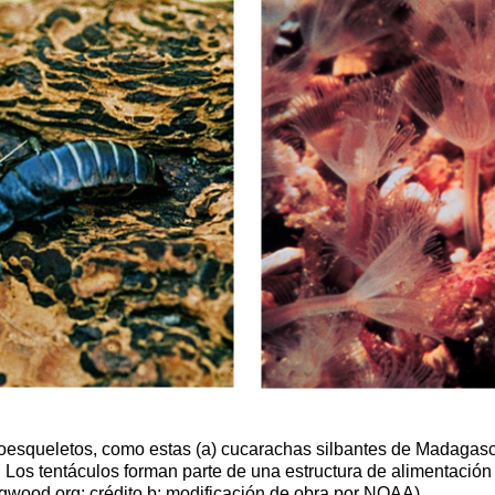
esqueletos, como estas (a) cucarachas silbantes de Madagasca
 Los tentáculos forman parte de una estructura de alimentación 
gwood.org; crédito b: modificación de obra por NOAA)