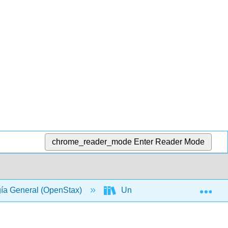
chrome_reader_mode
Enter Reader Mode
Exp
gía General (OpenStax)
Unidad V: Diversidad Biológ