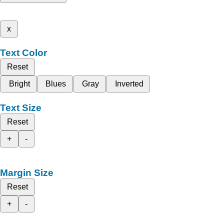
x
Text Color
Reset
Bright
Blues
Gray
Inverted
Text Size
Reset
+
-
Margin Size
Reset
+
-