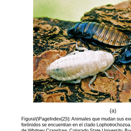
Figura
\(\PageIndex{2}\)
: Animales que mudan sus exo
forónidos se encuentran en el clado Lophotrochozoa.
de Whitney Cranshaw, Colorado State University, Bu