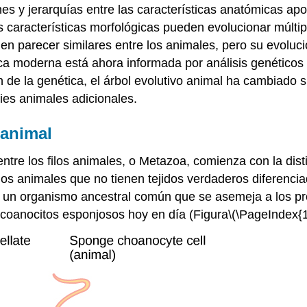
nes y jerarquías entre las características anatómicas ap
características morfológicas pueden evolucionar múltip
eden parecer similares entre los animales, pero su evolu
tica moderna está ahora informada por análisis genético
ón de la genética, el árbol evolutivo animal ha cambiad
ies animales adicionales.
 animal
ntre los filos animales, o
Metazoa
, comienza con la dist
filos animales que no tienen tejidos verdaderos diferenc
 un organismo ancestral común que se asemeja a los pr
 coanocitos esponjosos hoy en día (Figura
\(\PageIndex{1