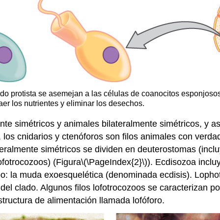
ado protista se asemejan a las células de coanocitos esponjosos.
er los nutrientes y eliminar los desechos.
 simétricos y animales bilateralmente simétricos, y así 
os cnidarios y ctenóforos son filos animales con verda
ateralmente simétricos se dividen en deuterostomas (in
ofotrocozoos) (Figura
\(\PageIndex{2}\)
).
Ecdisozoa
inclu
po: la muda exoesquelética (denominada ecdisis).
Lopho
del clado. Algunos filos lofotrocozoos se caracterizan po
structura de alimentación llamada lofóforo.