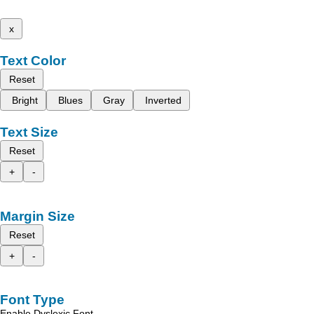
x
Text Color
Reset
Bright
Blues
Gray
Inverted
Text Size
Reset
+
-
Margin Size
Reset
+
-
Font Type
Enable Dyslexic Font