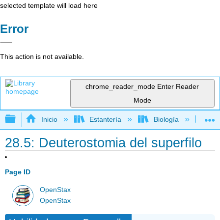
selected template will load here
Error
This action is not available.
chrome_reader_mode
Enter Reader
Mode
Expandir/contraer jerarquía global
Inicio
Estantería
Biología
Bio
28.5: Deuterostomia del superfilo
Page ID
OpenStax
OpenStax