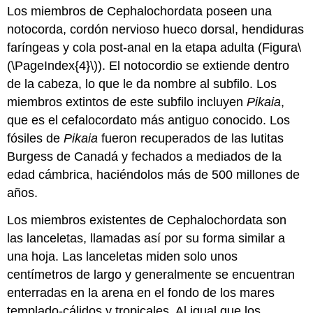
Los miembros de
Cephalochordata
poseen una
notocorda, cordón nervioso hueco dorsal, hendiduras
faríngeas y cola post-anal en la etapa adulta (Figura
\
(\PageIndex{4}\)
). El notocordio se extiende dentro
de la cabeza, lo que le da nombre al subfilo. Los
miembros extintos de este subfilo incluyen
Pikaia
,
que es el cefalocordato más antiguo conocido. Los
fósiles de
Pikaia
fueron recuperados de las lutitas
Burgess de Canadá y fechados a mediados de la
edad cámbrica, haciéndolos más de 500 millones de
años.
Los miembros existentes de Cephalochordata son
las
lanceletas
, llamadas así por su forma similar a
una hoja. Las lanceletas miden solo unos
centímetros de largo y generalmente se encuentran
enterradas en la arena en el fondo de los mares
templado-cálidos y tropicales. Al igual que los