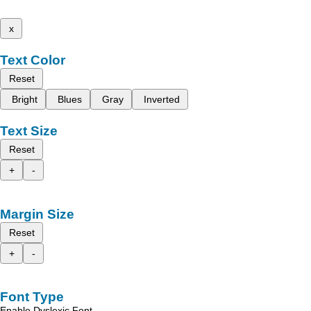
x
Text Color
Reset
Bright
Blues
Gray
Inverted
Text Size
Reset
+
-
Margin Size
Reset
+
-
Font Type
Enable Dyslexic Font