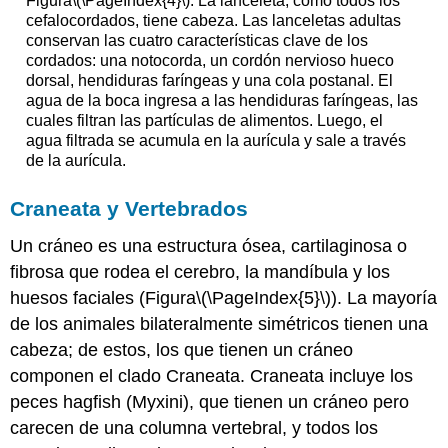
Figura
\(\PageIndex{4}\)
: La lanceleta, como todos los
cefalocordados, tiene cabeza. Las lanceletas adultas
conservan las cuatro características clave de los
cordados: una notocorda, un cordón nervioso hueco
dorsal, hendiduras faríngeas y una cola postanal. El
agua de la boca ingresa a las hendiduras faríngeas, las
cuales filtran las partículas de alimentos. Luego, el
agua filtrada se acumula en la aurícula y sale a través
de la aurícula.
Craneata y Vertebrados
Un
cráneo
es una estructura ósea, cartilaginosa o
fibrosa que rodea el cerebro, la mandíbula y los
huesos faciales (Figura
\(\PageIndex{5}\)
). La mayoría
de los animales bilateralmente simétricos tienen una
cabeza; de estos, los que tienen un cráneo
componen el clado
Craneata
. Craneata incluye los
peces hagfish (Myxini), que tienen un cráneo pero
carecen de una columna vertebral, y todos los