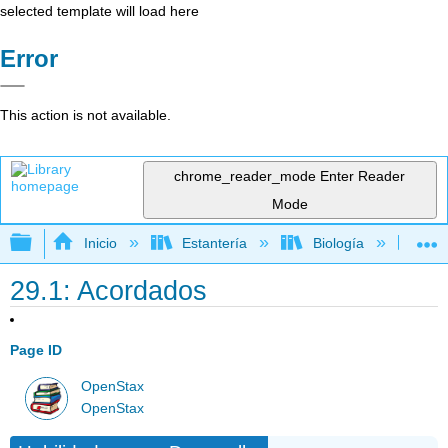
selected template will load here
Error
This action is not available.
chrome_reader_mode
Enter Reader
Mode
Expandir/contraer jerarquía global
Inicio
Estantería
Biología
Bio
29.1: Acordados
Page ID
OpenStax
OpenStax