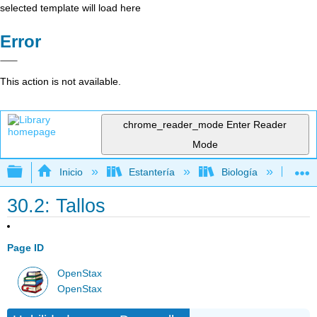
selected template will load here
Error
This action is not available.
chrome_reader_mode
Enter Reader
Mode
Expandir/contraer jerarquía global
Inicio
Estantería
Biología
Bio
30.2: Tallos
Page ID
OpenStax
OpenStax