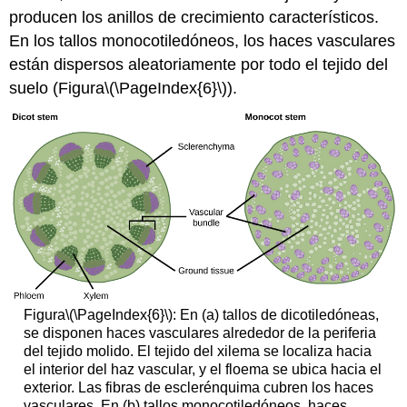
producen los anillos de crecimiento característicos.
En los tallos monocotiledóneos, los haces vasculares
están dispersos aleatoriamente por todo el tejido del
suelo (Figura
\(\PageIndex{6}\)
).
Figura
\(\PageIndex{6}\)
: En (a) tallos de dicotiledóneas,
se disponen haces vasculares alrededor de la periferia
del tejido molido. El tejido del xilema se localiza hacia
el interior del haz vascular, y el floema se ubica hacia el
exterior. Las fibras de esclerénquima cubren los haces
vasculares. En (b) tallos monocotiledóneos, haces