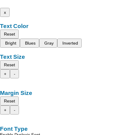
x
Text Color
Reset
Bright
Blues
Gray
Inverted
Text Size
Reset
+
-
Margin Size
Reset
+
-
Font Type
Enable Dyslexic Font