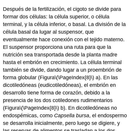
Después de la fertilización, el cigoto se divide para
formar dos células: la célula superior, o célula
terminal, y la célula inferior, o basal. La división de la
célula basal da lugar al
suspensor
, que
eventualmente hace conexión con el tejido materno.
El suspensor proporciona una ruta para que la
nutrición sea transportada desde la planta madre
hasta el embrión en crecimiento. La célula terminal
también se divide, dando lugar a un proembrión de
forma globular (Figura
\(\PageIndex{8}\)
a). En las
dicotiledóneas (eudicotiledóneas), el embrión en
desarrollo tiene forma de corazón, debido a la
presencia de los dos
cotiledones
rudimentarios
(Figura
\(\PageIndex{8}\)
b). En dicotiledóneas no
endospémicas, como
Capsella bursa
, el endospermo
se desarrolla inicialmente, pero luego se digiere, y
las reservas de alimentos se trasladan a los dos