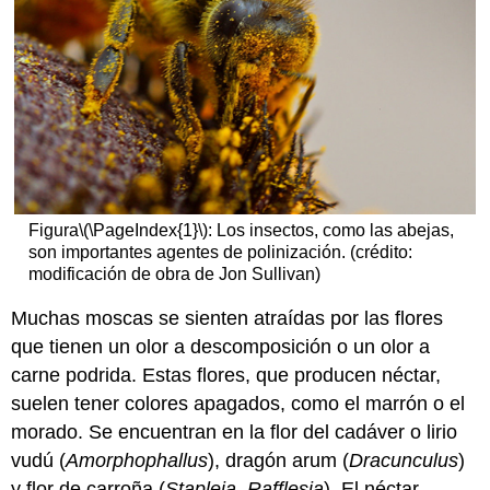
Figura
\(\PageIndex{1}\)
: Los insectos, como las abejas,
son importantes agentes de polinización. (crédito:
modificación de obra de Jon Sullivan)
Muchas moscas se sienten atraídas por las flores
que tienen un olor a descomposición o un olor a
carne podrida. Estas flores, que producen néctar,
suelen tener colores apagados, como el marrón o el
morado. Se encuentran en la flor del cadáver o lirio
vudú (
Amorphophallus
), dragón arum (
Dracunculus
)
y flor de carroña (
Stapleia
,
Rafflesia
). El néctar