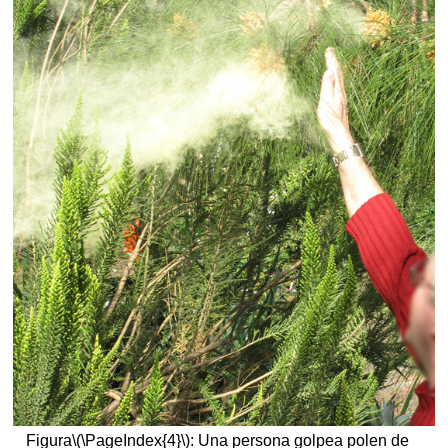
Figura
\(\PageIndex{4}\)
: Una persona golpea polen de