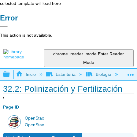
selected template will load here
Error
This action is not available.
chrome_reader_mode
Enter Reader
Mode
Expandir/contraer jerarquía global
Inicio
Estantería
Biología
Bio
32.2: Polinización y Fertilización
Page ID
OpenStax
OpenStax