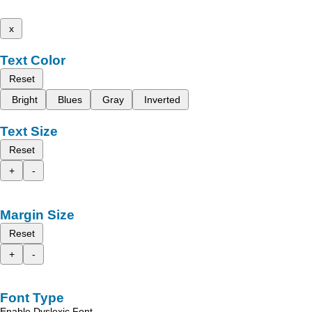
x
Text Color
Reset
Bright
Blues
Gray
Inverted
Text Size
Reset
+
-
Margin Size
Reset
+
-
Font Type
Enable Dyslexic Font