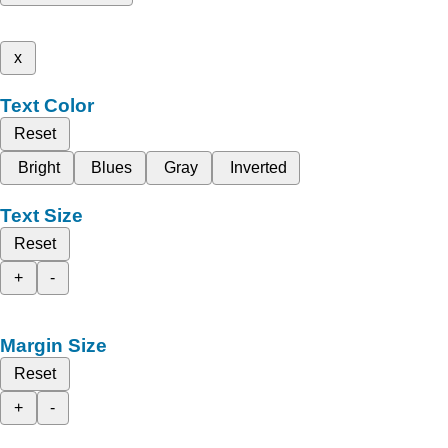
x
Text Color
Reset
Bright
Blues
Gray
Inverted
Text Size
Reset
+
-
Margin Size
Reset
+
-