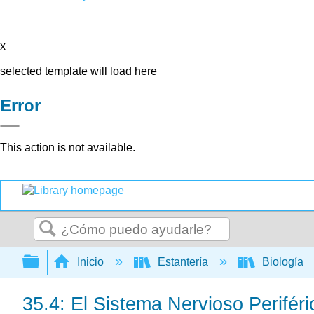
x
selected template will load here
Error
This action is not available.
Buscar
Expandir/contraer jerarquía global
Inicio
Estantería
Biología
35.4: El Sistema Nervioso Periféri