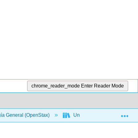
chrome_reader_mode
Enter Reader Mode
Exp
gía General (OpenStax)
Unidad VII: Estructura y Fun