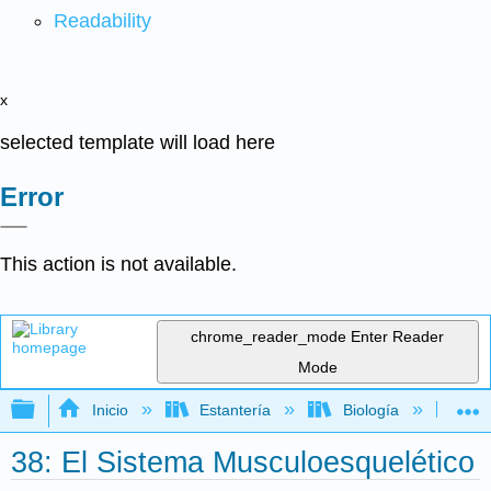
Readability
x
selected template will load here
Error
This action is not available.
chrome_reader_mode
Enter Reader
Mode
Expandir/contraer jerarquía global
Inicio
Estantería
Biología
Bio
38: El Sistema Musculoesquelético