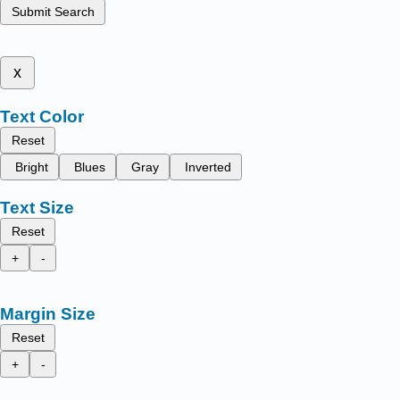
Submit Search
x
Text Color
Reset
Bright
Blues
Gray
Inverted
Text Size
Reset
+
-
Margin Size
Reset
+
-