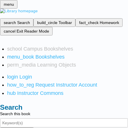
menu
search
Search
build_circle
Toolbar
fact_check
Homework
cancel
Exit Reader Mode
school
Campus Bookshelves
menu_book
Bookshelves
perm_media
Learning Objects
login
Login
how_to_reg
Request Instructor Account
hub
Instructor Commons
Search
Search this book