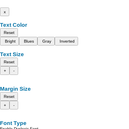
x
Text Color
Reset
Bright
Blues
Gray
Inverted
Text Size
Reset
+
-
Margin Size
Reset
+
-
Font Type
Enable Dyslexic Font