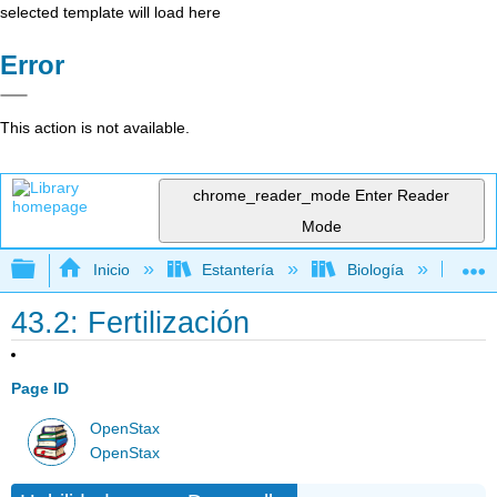
selected template will load here
Error
This action is not available.
chrome_reader_mode
Enter Reader
Mode
Expandir/contraer jerarquía global
Inicio
Estantería
Biología
Bio
43.2: Fertilización
Page ID
OpenStax
OpenStax