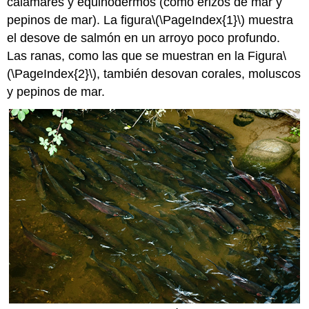
calamares y equinodermos (como erizos de mar y
pepinos de mar). La figura
\(\PageIndex{1}\)
muestra
el desove de salmón en un arroyo poco profundo.
Las ranas, como las que se muestran en la Figura
\
(\PageIndex{2}\)
, también desovan corales, moluscos
y pepinos de mar.